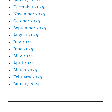
January 2026
December 2025
November 2025
October 2025
September 2025
August 2025
July 2025
June 2025
May 2025
April 2025
March 2025
February 2025
January 2025