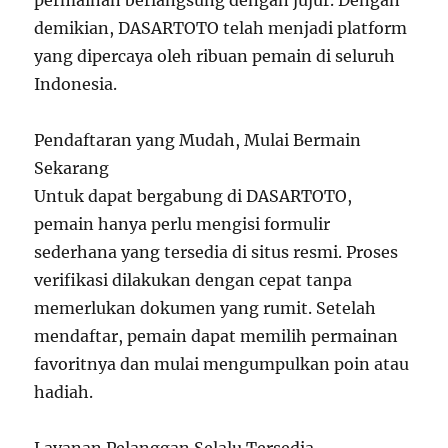
permainan berlangsung dengan jujur. Dengan
demikian, DASARTOTO telah menjadi platform
yang dipercaya oleh ribuan pemain di seluruh
Indonesia.
Pendaftaran yang Mudah, Mulai Bermain
Sekarang
Untuk dapat bergabung di DASARTOTO,
pemain hanya perlu mengisi formulir
sederhana yang tersedia di situs resmi. Proses
verifikasi dilakukan dengan cepat tanpa
memerlukan dokumen yang rumit. Setelah
mendaftar, pemain dapat memilih permainan
favoritnya dan mulai mengumpulkan poin atau
hadiah.