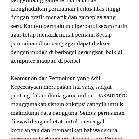
pengembang game ternama untuk
menghadirkan permainan berkualitas tinggi
dengan grafis menarik dan gameplay yang
seru. Konten permainan diperbarui secara rutin
agar tetap menarik minat pemain. Setiap
permainan dirancang agar dapat diakses
dengan mudah di berbagai perangkat, baik di
komputer maupun di ponsel.
Keamanan dan Permainan yang Adil
Kepercayaan merupakan hal yang sangat
penting dalam dunia game online. DASARTOTO
menggunakan sistem enkripsi canggih untuk
melindungi data pengguna. Semua permainan
diawasi dengan ketat untuk mencegah
kecurangan dan memastikan bahwa semua