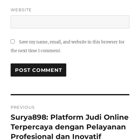
WEBSITE
Save my name, email, and website in this browser for
the next time I comment.
Post
PREVIOUS
navigation
Surya898: Platform Judi Online
Previous
post:
Terpercaya dengan Pelayanan
Profesional dan Inovatif