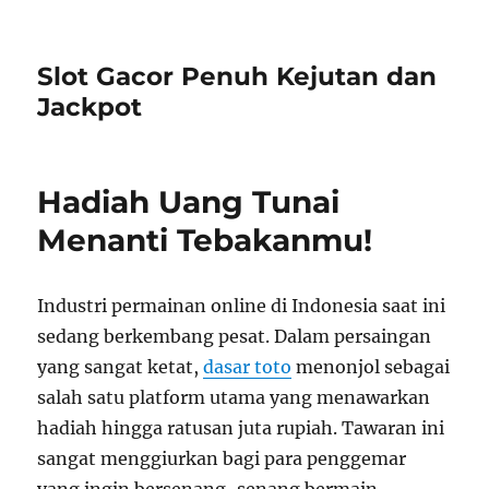
Slot Gacor Penuh Kejutan dan
Jackpot
Hadiah Uang Tunai
Menanti Tebakanmu!
Industri permainan online di Indonesia saat ini
sedang berkembang pesat. Dalam persaingan
yang sangat ketat,
dasar toto
menonjol sebagai
salah satu platform utama yang menawarkan
hadiah hingga ratusan juta rupiah. Tawaran ini
sangat menggiurkan bagi para penggemar