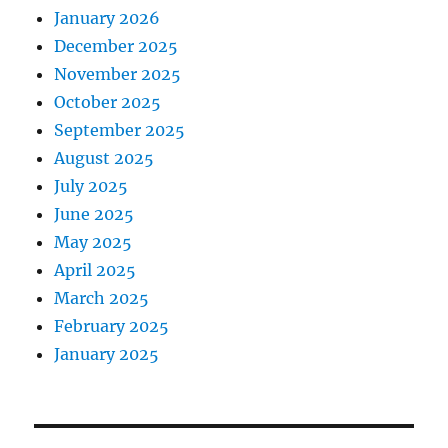
January 2026
December 2025
November 2025
October 2025
September 2025
August 2025
July 2025
June 2025
May 2025
April 2025
March 2025
February 2025
January 2025