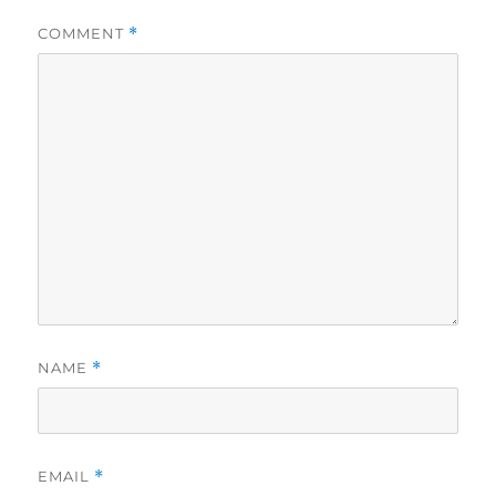
COMMENT
*
NAME
*
EMAIL
*