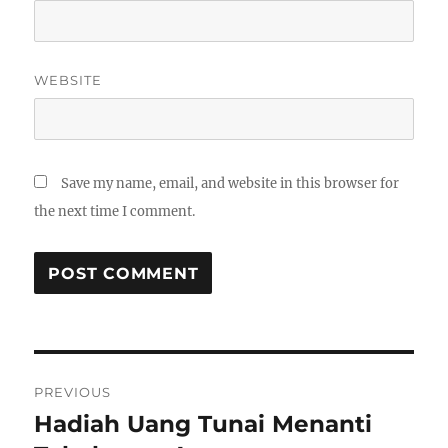
WEBSITE
Save my name, email, and website in this browser for
the next time I comment.
Post
PREVIOUS
navigation
Hadiah Uang Tunai Menanti
Previous