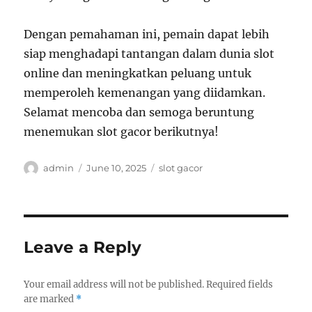
Dengan pemahaman ini, pemain dapat lebih
siap menghadapi tantangan dalam dunia slot
online dan meningkatkan peluang untuk
memperoleh kemenangan yang diidamkan.
Selamat mencoba dan semoga beruntung
menemukan slot gacor berikutnya!
Author
Posted
Tags
admin
June 10, 2025
slot gacor
on
Leave a Reply
Your email address will not be published.
Required fields
are marked
*