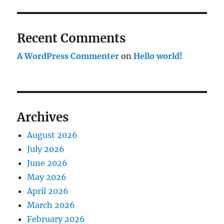
Recent Comments
A WordPress Commenter
on
Hello world!
Archives
August 2026
July 2026
June 2026
May 2026
April 2026
March 2026
February 2026