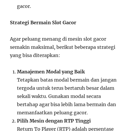
gacor.
Strategi Bermain Slot Gacor
Agar peluang menang di mesin slot gacor
semakin maksimal, berikut beberapa strategi
yang bisa diterapkan:
Manajemen Modal yang Baik
Tetapkan batas modal bermain dan jangan
tergoda untuk terus bertaruh besar dalam
sekali waktu. Gunakan modal secara
bertahap agar bisa lebih lama bermain dan
memanfaatkan peluang gacor.
Pilih Mesin dengan RTP Tinggi
Return To Player (RTP) adalah persentase