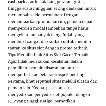
cashback atas kekalahan, putaran gratis,
hingga acara mingguan sering diadakan untuk
menambah saldo permainan. Dengan
memanfaatkan promo hari ini, pemain dapat
memperoleh modal tambahan tanpa harus
mengeluarkan banyak uang. Inilah yang
membuat sangat disarankan untuk memilih
tautan ke situs slot dengan promo terbaik.
Tips Memilih Link Situs Slot Gacor Terbaik
Agar tidak melakukan kesalahan dalam
pemilihan, pemain disarankan untuk
memperhatikan beberapa aspek penting.
Pertama, lihat reputasi situs melalui ulasan dari
pemain lain. Kedua, pastikan situs
menyediakan penyedia slot populer dengan
RTP yang tinggi. Ketiga, perhatikan