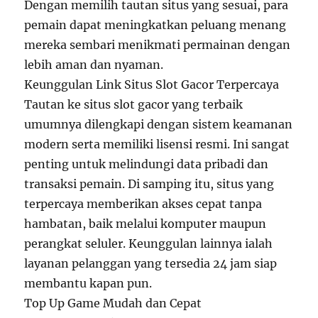
Dengan memilih tautan situs yang sesuai, para
pemain dapat meningkatkan peluang menang
mereka sembari menikmati permainan dengan
lebih aman dan nyaman.
Keunggulan Link Situs Slot Gacor Terpercaya
Tautan ke situs slot gacor yang terbaik
umumnya dilengkapi dengan sistem keamanan
modern serta memiliki lisensi resmi. Ini sangat
penting untuk melindungi data pribadi dan
transaksi pemain. Di samping itu, situs yang
terpercaya memberikan akses cepat tanpa
hambatan, baik melalui komputer maupun
perangkat seluler. Keunggulan lainnya ialah
layanan pelanggan yang tersedia 24 jam siap
membantu kapan pun.
Top Up Game Mudah dan Cepat