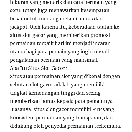
hiburan yang menarik dan cara bermain yang
seru, tetapi juga menawarkan kesempatan
besar untuk menang melalui bonus dan
jackpot. Oleh karena itu, keberadaan tautan ke
situs slot gacor yang memberikan promosi
permainan terbaik hari ini menjadi incaran
utama bagi para pemain yang ingin meraih
pengalaman bermain yang maksimal.
Apa Itu Situs Slot Gacor?
Situs atau permainan slot yang dikenal dengan
sebutan slot gacor adalah yang memiliki
tingkat kemenangan tinggi dan sering
memberikan bonus kepada para pemainnya.
Biasanya, situs slot gacor memiliki RTP yang
konsisten, permainan yang transparan, dan
didukung oleh penyedia permainan terkemuka.