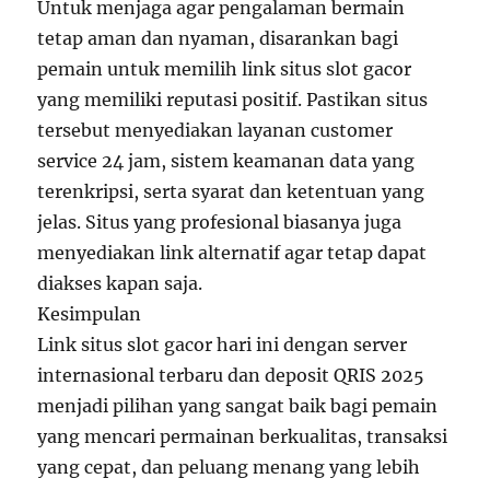
Untuk menjaga agar pengalaman bermain
tetap aman dan nyaman, disarankan bagi
pemain untuk memilih link situs slot gacor
yang memiliki reputasi positif. Pastikan situs
tersebut menyediakan layanan customer
service 24 jam, sistem keamanan data yang
terenkripsi, serta syarat dan ketentuan yang
jelas. Situs yang profesional biasanya juga
menyediakan link alternatif agar tetap dapat
diakses kapan saja.
Kesimpulan
Link situs slot gacor hari ini dengan server
internasional terbaru dan deposit QRIS 2025
menjadi pilihan yang sangat baik bagi pemain
yang mencari permainan berkualitas, transaksi
yang cepat, dan peluang menang yang lebih