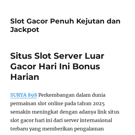
Slot Gacor Penuh Kejutan dan
Jackpot
Situs Slot Server Luar
Gacor Hari Ini Bonus
Harian
SURYA 898
Perkembangan dalam dunia
permainan slot online pada tahun 2025
semakin meningkat dengan adanya link situs
slot gacor hari ini dari server internasional
terbaru yang memberikan pengalaman