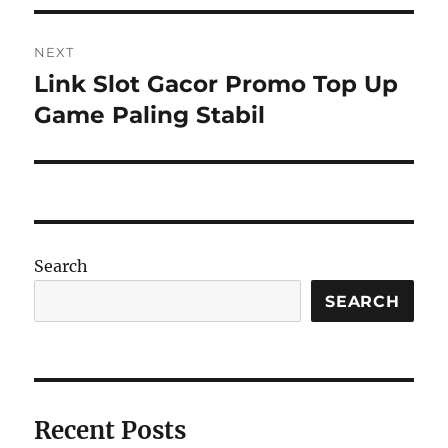
NEXT
Link Slot Gacor Promo Top Up
Next
post:
Game Paling Stabil
Search
SEARCH
Recent Posts