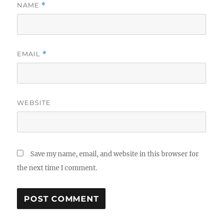
NAME
*
EMAIL
*
WEBSITE
Save my name, email, and website in this browser for
the next time I comment.