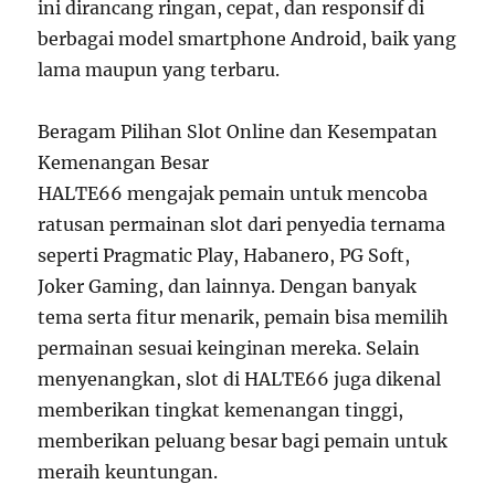
ini dirancang ringan, cepat, dan responsif di
berbagai model smartphone Android, baik yang
lama maupun yang terbaru.
Beragam Pilihan Slot Online dan Kesempatan
Kemenangan Besar
HALTE66 mengajak pemain untuk mencoba
ratusan permainan slot dari penyedia ternama
seperti Pragmatic Play, Habanero, PG Soft,
Joker Gaming, dan lainnya. Dengan banyak
tema serta fitur menarik, pemain bisa memilih
permainan sesuai keinginan mereka. Selain
menyenangkan, slot di HALTE66 juga dikenal
memberikan tingkat kemenangan tinggi,
memberikan peluang besar bagi pemain untuk
meraih keuntungan.