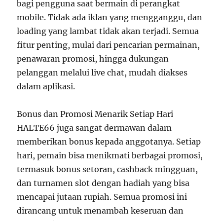
bagi pengguna saat bermain di perangkat
mobile. Tidak ada iklan yang mengganggu, dan
loading yang lambat tidak akan terjadi. Semua
fitur penting, mulai dari pencarian permainan,
penawaran promosi, hingga dukungan
pelanggan melalui live chat, mudah diakses
dalam aplikasi.
Bonus dan Promosi Menarik Setiap Hari
HALTE66 juga sangat dermawan dalam
memberikan bonus kepada anggotanya. Setiap
hari, pemain bisa menikmati berbagai promosi,
termasuk bonus setoran, cashback mingguan,
dan turnamen slot dengan hadiah yang bisa
mencapai jutaan rupiah. Semua promosi ini
dirancang untuk menambah keseruan dan