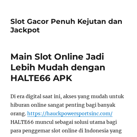
Slot Gacor Penuh Kejutan dan
Jackpot
Main Slot Online Jadi
Lebih Mudah dengan
HALTE66 APK
Di era digital saat ini, akses yang mudah untuk
hiburan online sangat penting bagi banyak
orang.
https://hauckpowersportsinc.com/
HALTE66 muncul sebagai solusi utama bagi
para penggemar slot online di Indonesia yang