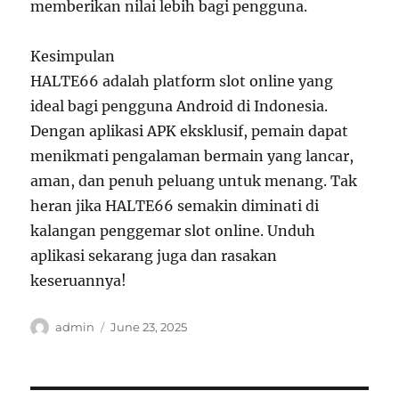
memberikan nilai lebih bagi pengguna.
Kesimpulan
HALTE66 adalah platform slot online yang
ideal bagi pengguna Android di Indonesia.
Dengan aplikasi APK eksklusif, pemain dapat
menikmati pengalaman bermain yang lancar,
aman, dan penuh peluang untuk menang. Tak
heran jika HALTE66 semakin diminati di
kalangan penggemar slot online. Unduh
aplikasi sekarang juga dan rasakan
keseruannya!
Author
Posted
admin
June 23, 2025
on