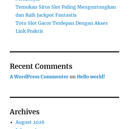
Temukan Situs Slot Paling Menguntungkan
dan Raih Jackpot Fantastis
Toto Slot Gacor Terdepan Dengan Akses
Link Praktis
Recent Comments
A WordPress Commenter
on
Hello world!
Archives
August 2026