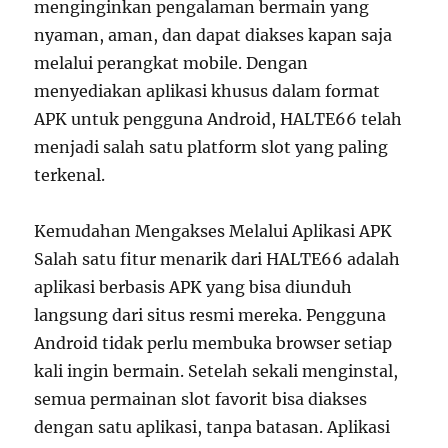
menginginkan pengalaman bermain yang
nyaman, aman, dan dapat diakses kapan saja
melalui perangkat mobile. Dengan
menyediakan aplikasi khusus dalam format
APK untuk pengguna Android, HALTE66 telah
menjadi salah satu platform slot yang paling
terkenal.
Kemudahan Mengakses Melalui Aplikasi APK
Salah satu fitur menarik dari HALTE66 adalah
aplikasi berbasis APK yang bisa diunduh
langsung dari situs resmi mereka. Pengguna
Android tidak perlu membuka browser setiap
kali ingin bermain. Setelah sekali menginstal,
semua permainan slot favorit bisa diakses
dengan satu aplikasi, tanpa batasan. Aplikasi