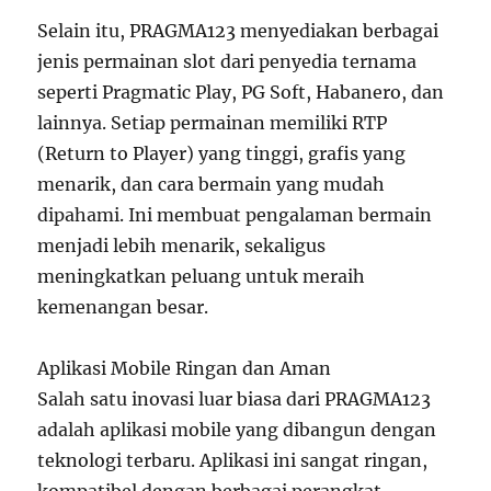
Selain itu, PRAGMA123 menyediakan berbagai
jenis permainan slot dari penyedia ternama
seperti Pragmatic Play, PG Soft, Habanero, dan
lainnya. Setiap permainan memiliki RTP
(Return to Player) yang tinggi, grafis yang
menarik, dan cara bermain yang mudah
dipahami. Ini membuat pengalaman bermain
menjadi lebih menarik, sekaligus
meningkatkan peluang untuk meraih
kemenangan besar.
Aplikasi Mobile Ringan dan Aman
Salah satu inovasi luar biasa dari PRAGMA123
adalah aplikasi mobile yang dibangun dengan
teknologi terbaru. Aplikasi ini sangat ringan,