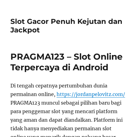
Slot Gacor Penuh Kejutan dan
Jackpot
PRAGMA123 – Slot Online
Terpercaya di Android
Di tengah cepatnya pertumbuhan dunia
permainan online,
https://jordanpelovitz.com/
PRAGMA123 muncul sebagai pilihan baru bagi
para penggemar slot yang mencari platform
yang aman dan dapat diandalkan. Platform ini
tidak hanya menyediakan permainan slot