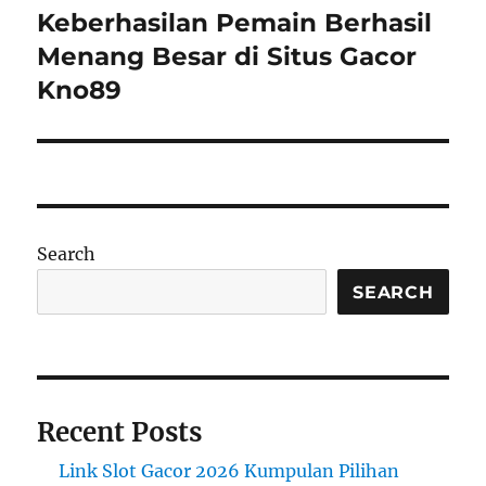
Keberhasilan Pemain Berhasil
Next
post:
Menang Besar di Situs Gacor
Kno89
Search
SEARCH
Recent Posts
Link Slot Gacor 2026 Kumpulan Pilihan