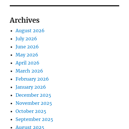
Archives
August 2026
July 2026
June 2026
May 2026
April 2026
March 2026
February 2026
January 2026
December 2025
November 2025
October 2025
September 2025
August 2025