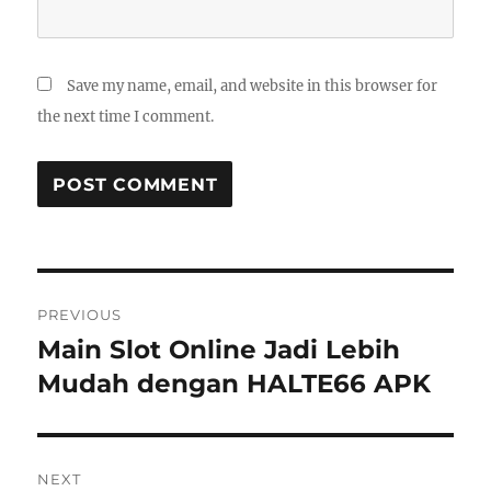
Save my name, email, and website in this browser for
the next time I comment.
Post
PREVIOUS
navigation
Main Slot Online Jadi Lebih
Previous
post:
Mudah dengan HALTE66 APK
NEXT