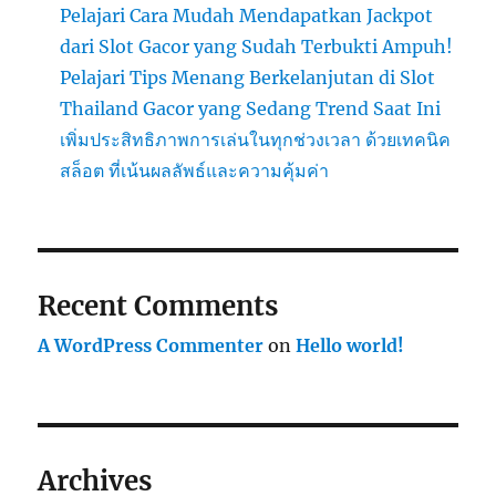
Pelajari Cara Mudah Mendapatkan Jackpot
dari Slot Gacor yang Sudah Terbukti Ampuh!
Pelajari Tips Menang Berkelanjutan di Slot
Thailand Gacor yang Sedang Trend Saat Ini
เพิ่มประสิทธิภาพการเล่นในทุกช่วงเวลา ด้วยเทคนิค
สล็อต ที่เน้นผลลัพธ์และความคุ้มค่า
Recent Comments
A WordPress Commenter
on
Hello world!
Archives