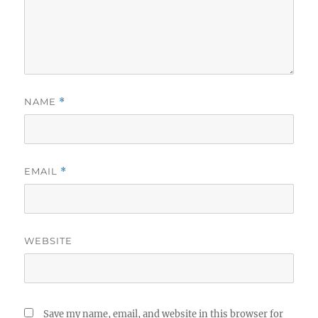
NAME
*
EMAIL
*
WEBSITE
Save my name, email, and website in this browser for