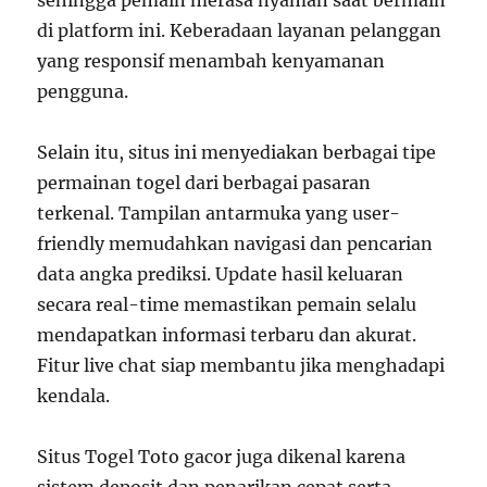
sehingga pemain merasa nyaman saat bermain
di platform ini. Keberadaan layanan pelanggan
yang responsif menambah kenyamanan
pengguna.
Selain itu, situs ini menyediakan berbagai tipe
permainan togel dari berbagai pasaran
terkenal. Tampilan antarmuka yang user-
friendly memudahkan navigasi dan pencarian
data angka prediksi. Update hasil keluaran
secara real-time memastikan pemain selalu
mendapatkan informasi terbaru dan akurat.
Fitur live chat siap membantu jika menghadapi
kendala.
Situs Togel Toto gacor juga dikenal karena