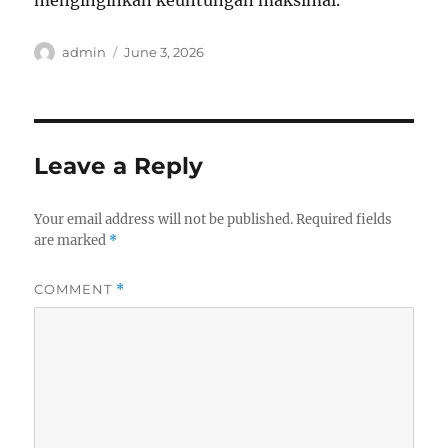
menginginkan keuntungan maksimal.
Author
Posted
admin
June 3, 2026
on
Leave a Reply
Your email address will not be published.
Required fields
are marked
*
COMMENT
*