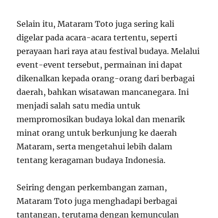
Selain itu, Mataram Toto juga sering kali
digelar pada acara-acara tertentu, seperti
perayaan hari raya atau festival budaya. Melalui
event-event tersebut, permainan ini dapat
dikenalkan kepada orang-orang dari berbagai
daerah, bahkan wisatawan mancanegara. Ini
menjadi salah satu media untuk
mempromosikan budaya lokal dan menarik
minat orang untuk berkunjung ke daerah
Mataram, serta mengetahui lebih dalam
tentang keragaman budaya Indonesia.
Seiring dengan perkembangan zaman,
Mataram Toto juga menghadapi berbagai
tantangan, terutama dengan kemunculan