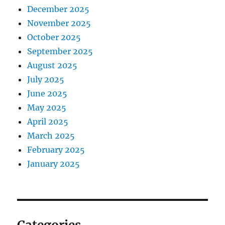
December 2025
November 2025
October 2025
September 2025
August 2025
July 2025
June 2025
May 2025
April 2025
March 2025
February 2025
January 2025