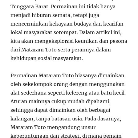
Tenggara Barat. Permainan ini tidak hanya
menjadi hiburan semata, tetapi juga
mencerminkan kekayaan budaya dan kearifan
lokal masyarakat setempat. Dalam artikel ini,
kita akan mengeksplorasi keunikan dan pesona
dari Mataram Toto serta perannya dalam
kehidupan sosial masyarakat.
Permainan Mataram Toto biasanya dimainkan
oleh sekelompok orang dengan menggunakan
alat sederhana seperti kelereng atau batu kecil.
Aturan mainnya cukup mudah dipahami,
sehingga dapat dimainkan oleh berbagai
kalangan, tanpa batasan usia. Pada dasarnya,
Mataram Toto mengandung unsur
keberuntungan dan strategi, di mana pemain