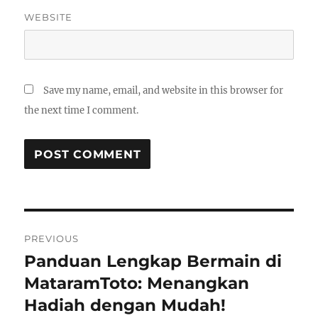
WEBSITE
Save my name, email, and website in this browser for
the next time I comment.
Post
PREVIOUS
navigation
Panduan Lengkap Bermain di
Previous
post:
MataramToto: Menangkan
Hadiah dengan Mudah!