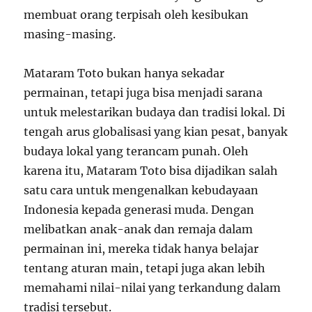
membuat orang terpisah oleh kesibukan
masing-masing.
Mataram Toto bukan hanya sekadar
permainan, tetapi juga bisa menjadi sarana
untuk melestarikan budaya dan tradisi lokal. Di
tengah arus globalisasi yang kian pesat, banyak
budaya lokal yang terancam punah. Oleh
karena itu, Mataram Toto bisa dijadikan salah
satu cara untuk mengenalkan kebudayaan
Indonesia kepada generasi muda. Dengan
melibatkan anak-anak dan remaja dalam
permainan ini, mereka tidak hanya belajar
tentang aturan main, tetapi juga akan lebih
memahami nilai-nilai yang terkandung dalam
tradisi tersebut.