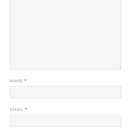
NAME
*
EMAIL
*