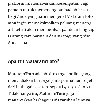
platform ini menawarkan kesempatan bagi
pemain untuk memenangkan hadiah besar.
Bagi Anda yang baru mengenal MataramToto
atau ingin memaksimalkan peluang menang,
artikel ini akan memberikan panduan lengkap
tentang cara bermain dan strategi yang bisa
Anda coba.
Apa Itu MataramToto?
MataramToto adalah situs togel online yang
menyediakan berbagai jenis permainan togel
dari berbagai pasaran, seperti 4D, 3D, dan 2D.
Tidak hanya itu, MataramToto juga
menawarkan berbagai jenis taruhan lainnya