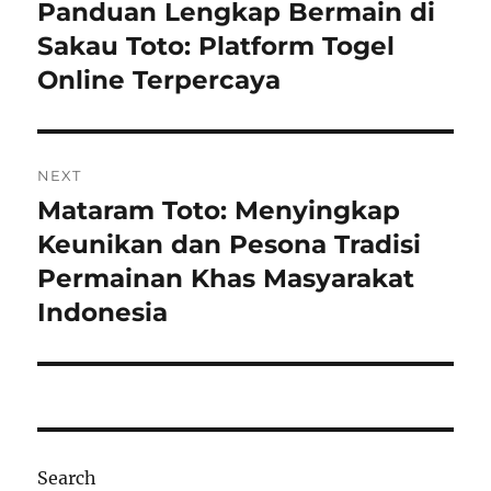
navigation
Panduan Lengkap Bermain di
Previous
post:
Sakau Toto: Platform Togel
Online Terpercaya
NEXT
Mataram Toto: Menyingkap
Next
post:
Keunikan dan Pesona Tradisi
Permainan Khas Masyarakat
Indonesia
Search