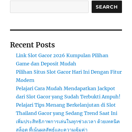
SEARCH
Recent Posts
Link Slot Gacor 2026 Kumpulan Pilihan
Game dan Deposit Mudah
Pilihan Situs Slot Gacor Hari Ini Dengan Fitur
Modern
Pelajari Cara Mudah Mendapatkan Jackpot
dari Slot Gacor yang Sudah Terbukti Ampuh!
Pelajari Tips Menang Berkelanjutan di Slot
Thailand Gacor yang Sedang Trend Saat Ini
เพิ่มประสิทธิภาพการเล่นในทุกช่วงเวลา ด้วยเทคนิค
สล็อต ที่เน้นผลลัพธ์และความคุ้มค่า