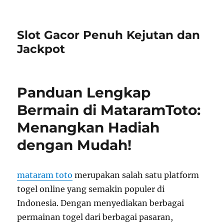
Slot Gacor Penuh Kejutan dan
Jackpot
Panduan Lengkap
Bermain di MataramToto:
Menangkan Hadiah
dengan Mudah!
mataram toto
merupakan salah satu platform
togel online yang semakin populer di
Indonesia. Dengan menyediakan berbagai
permainan togel dari berbagai pasaran,