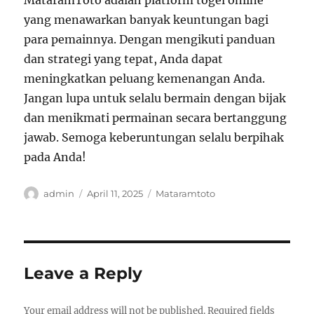
MataramToto adalah platform togel online
yang menawarkan banyak keuntungan bagi
para pemainnya. Dengan mengikuti panduan
dan strategi yang tepat, Anda dapat
meningkatkan peluang kemenangan Anda.
Jangan lupa untuk selalu bermain dengan bijak
dan menikmati permainan secara bertanggung
jawab. Semoga keberuntungan selalu berpihak
pada Anda!
Author
Posted
Tags
admin
April 11, 2025
Mataramtoto
on
Leave a Reply
Your email address will not be published.
Required fields