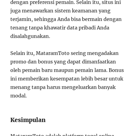
dengan preferensi pemain. Selain itu, situs ini
juga menawarkan sistem keamanan yang
terjamin, sehingga Anda bisa bermain dengan
tenang tanpa khawatir data pribadi Anda
disalahgunakan.
Selain itu, MataramToto sering mengadakan
promo dan bonus yang dapat dimanfaatkan
oleh pemain baru maupun pemain lama. Bonus
ini memberikan kesempatan lebih besar untuk
menang tanpa harus mengeluarkan banyak
modal.
Kesimpulan