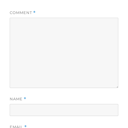
COMMENT
*
NAME
*
EMAIL
*