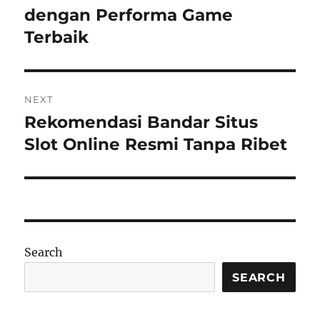
post:
dengan Performa Game
Terbaik
NEXT
Rekomendasi Bandar Situs
Next
post:
Slot Online Resmi Tanpa Ribet
Search
SEARCH