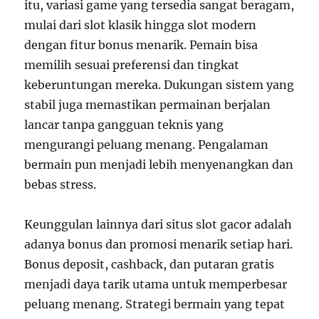
itu, variasi game yang tersedia sangat beragam,
mulai dari slot klasik hingga slot modern
dengan fitur bonus menarik. Pemain bisa
memilih sesuai preferensi dan tingkat
keberuntungan mereka. Dukungan sistem yang
stabil juga memastikan permainan berjalan
lancar tanpa gangguan teknis yang
mengurangi peluang menang. Pengalaman
bermain pun menjadi lebih menyenangkan dan
bebas stress.
Keunggulan lainnya dari situs slot gacor adalah
adanya bonus dan promosi menarik setiap hari.
Bonus deposit, cashback, dan putaran gratis
menjadi daya tarik utama untuk memperbesar
peluang menang. Strategi bermain yang tepat