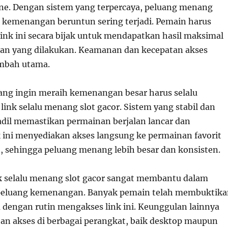
line. Dengan sistem yang terpercaya, peluang menang
an kemenangan beruntun sering terjadi. Pemain harus
nk ini secara bijak untuk mendapatkan hasil maksimal
uhan yang dilakukan. Keamanan dan kecepatan akses
ambah utama.
ang ingin meraih kemenangan besar harus selalu
ink selalu menang slot gacor. Sistem yang stabil dan
adil memastikan permainan berjalan lancar dan
k ini menyediakan akses langsung ke permainan favorit
 sehingga peluang menang lebih besar dan konsisten.
 selalu menang slot gacor sangat membantu dalam
eluang kemenangan. Banyak pemain telah membuktika
 dengan rutin mengakses link ini. Keunggulan lainnya
n akses di berbagai perangkat, baik desktop maupun