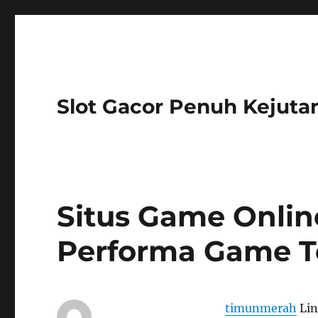
Slot Gacor Penuh Kejuta
Situs Game Onlin
Performa Game T
timunmerah
Lin