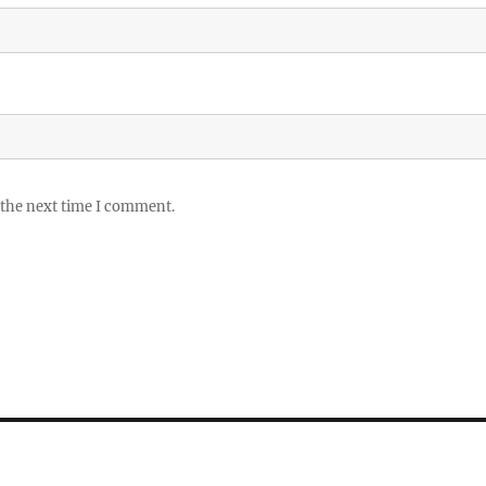
 the next time I comment.