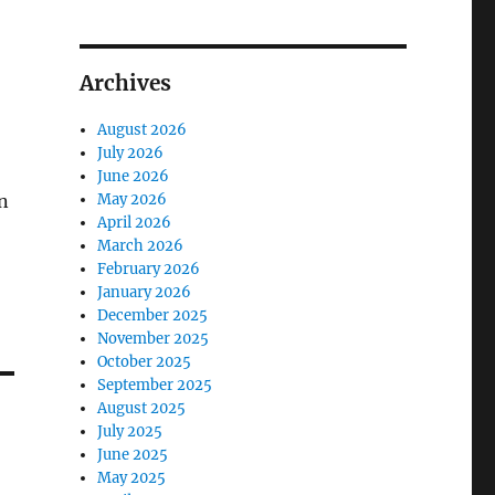
Archives
August 2026
July 2026
June 2026
n
May 2026
April 2026
March 2026
February 2026
January 2026
December 2025
November 2025
October 2025
September 2025
August 2025
July 2025
June 2025
May 2025