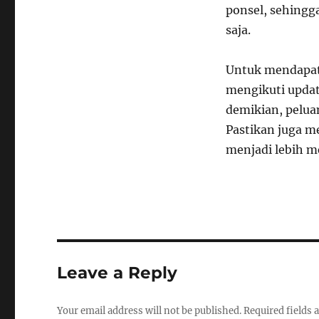
ponsel, sehingg
saja.
Untuk mendapatk
mengikuti update
demikian, pelua
Pastikan juga me
menjadi lebih m
Leave a Reply
Your email address will not be published.
Required fields