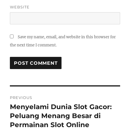
WEBSITE
Save my name, email, and website in this browser for
the next time I comment.
Post
PREVIOUS
navigation
Menyelami Dunia Slot Gacor:
Previous
post:
Peluang Menang Besar di
Permainan Slot Online