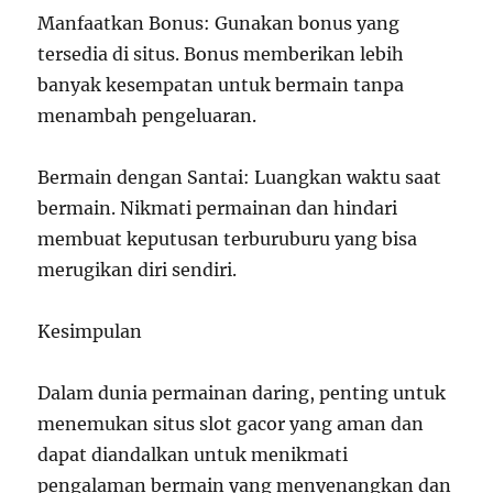
Manfaatkan Bonus: Gunakan bonus yang
tersedia di situs. Bonus memberikan lebih
banyak kesempatan untuk bermain tanpa
menambah pengeluaran.
Bermain dengan Santai: Luangkan waktu saat
bermain. Nikmati permainan dan hindari
membuat keputusan terburuburu yang bisa
merugikan diri sendiri.
Kesimpulan
Dalam dunia permainan daring, penting untuk
menemukan situs slot gacor yang aman dan
dapat diandalkan untuk menikmati
pengalaman bermain yang menyenangkan dan