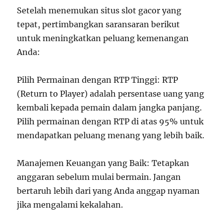
Setelah menemukan situs slot gacor yang
tepat, pertimbangkan saransaran berikut
untuk meningkatkan peluang kemenangan
Anda:
Pilih Permainan dengan RTP Tinggi: RTP
(Return to Player) adalah persentase uang yang
kembali kepada pemain dalam jangka panjang.
Pilih permainan dengan RTP di atas 95% untuk
mendapatkan peluang menang yang lebih baik.
Manajemen Keuangan yang Baik: Tetapkan
anggaran sebelum mulai bermain. Jangan
bertaruh lebih dari yang Anda anggap nyaman
jika mengalami kekalahan.