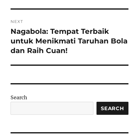
NEXT
Nagabola: Tempat Terbaik
Next
post:
untuk Menikmati Taruhan Bola
dan Raih Cuan!
Search
SEARCH