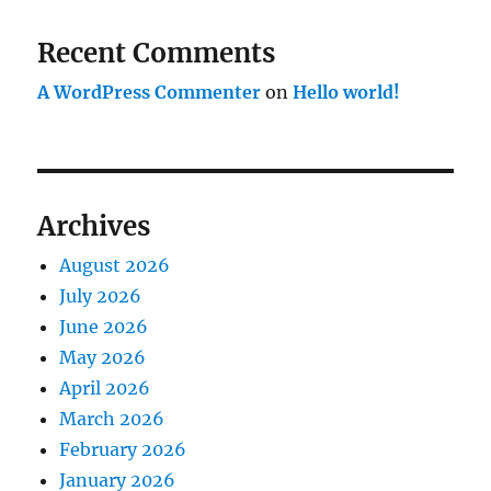
Recent Comments
A WordPress Commenter
on
Hello world!
Archives
August 2026
July 2026
June 2026
May 2026
April 2026
March 2026
February 2026
January 2026