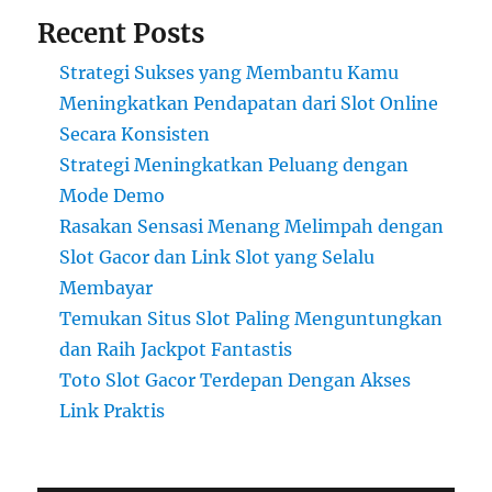
Recent Posts
Strategi Sukses yang Membantu Kamu
Meningkatkan Pendapatan dari Slot Online
Secara Konsisten
Strategi Meningkatkan Peluang dengan
Mode Demo
Rasakan Sensasi Menang Melimpah dengan
Slot Gacor dan Link Slot yang Selalu
Membayar
Temukan Situs Slot Paling Menguntungkan
dan Raih Jackpot Fantastis
Toto Slot Gacor Terdepan Dengan Akses
Link Praktis