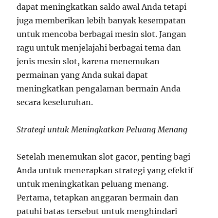
dapat meningkatkan saldo awal Anda tetapi
juga memberikan lebih banyak kesempatan
untuk mencoba berbagai mesin slot. Jangan
ragu untuk menjelajahi berbagai tema dan
jenis mesin slot, karena menemukan
permainan yang Anda sukai dapat
meningkatkan pengalaman bermain Anda
secara keseluruhan.
Strategi untuk Meningkatkan Peluang Menang
Setelah menemukan slot gacor, penting bagi
Anda untuk menerapkan strategi yang efektif
untuk meningkatkan peluang menang.
Pertama, tetapkan anggaran bermain dan
patuhi batas tersebut untuk menghindari