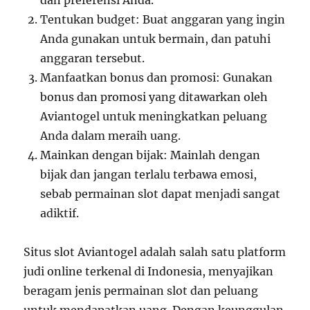
dan preferensi Anda.
Tentukan budget: Buat anggaran yang ingin
Anda gunakan untuk bermain, dan patuhi
anggaran tersebut.
Manfaatkan bonus dan promosi: Gunakan
bonus dan promosi yang ditawarkan oleh
Aviantogel untuk meningkatkan peluang
Anda dalam meraih uang.
Mainkan dengan bijak: Mainlah dengan
bijak dan jangan terlalu terbawa emosi,
sebab permainan slot dapat menjadi sangat
adiktif.
Situs slot Aviantogel adalah salah satu platform
judi online terkenal di Indonesia, menyajikan
beragam jenis permainan slot dan peluang