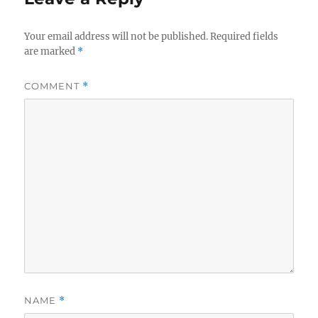
Your email address will not be published.
Required fields
are marked
*
COMMENT
*
NAME
*