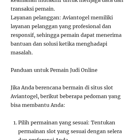
keamanan mutakhir untuk menjaga data dan
transaksi pemain.
Layanan pelanggan: Aviantogel memiliki
layanan pelanggan yang profesional dan
responsif, sehingga pemain dapat menerima
bantuan dan solusi ketika menghadapi
masalah.
Panduan untuk Pemain Judi Online
Jika Anda berencana bermain di situs slot
Aviantogel, berikut beberapa pedoman yang
bisa membantu Anda:
Pilih permainan yang sesuai: Tentukan
permainan slot yang sesuai dengan selera