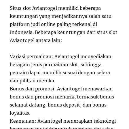
Situs slot Aviantogel memiliki beberapa
keuntungan yang menjadikannya salah satu
platform judi online paling terkenal di
Indonesia. Beberapa keuntungan dari situs slot
Aviantogel antara lain:
Variasi permainan: Aviantogel menyediakan
beragam jenis permainan slot, sehingga
pemain dapat memilih sesuai dengan selera
dan pilihan mereka.
Bonus dan promosi: Aviantogel menawarkan
bonus dan promosi menarik, termasuk bonus
selamat datang, bonus deposit, dan bonus
loyalitas.
Keamanan: Aviantogel menerapkan teknologi