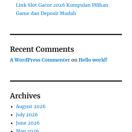
Link Slot Gacor 2026 Kumpulan Pilihan
Game dan Deposit Mudah
Recent Comments
A WordPress Commenter
on
Hello world!
Archives
August 2026
July 2026
June 2026
May 2026