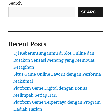
Search
SEARCH
Recent Posts
Uji Keberuntunganmu di Slot Online dan
Rasakan Sensasi Menang yang Membuat
Ketagihan
Situs Game Online Favorit dengan Performa
Maksimal
Platform Game Digital dengan Bonus
Melimpah Setiap Hari
Platform Game Terpercaya dengan Program
Hadiah Harian