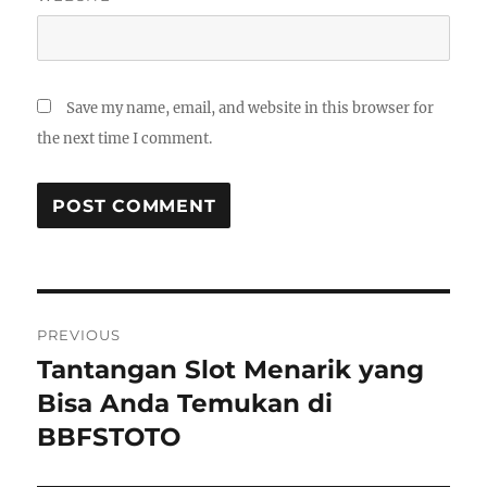
Save my name, email, and website in this browser for
the next time I comment.
Post
PREVIOUS
navigation
Tantangan Slot Menarik yang
Previous
post:
Bisa Anda Temukan di
BBFSTOTO