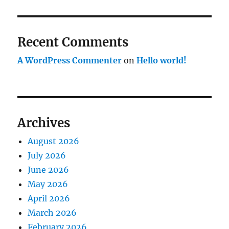
Recent Comments
A WordPress Commenter
on
Hello world!
Archives
August 2026
July 2026
June 2026
May 2026
April 2026
March 2026
February 2026