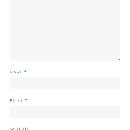
NAME
*
EMAIL
*
WEBSITE