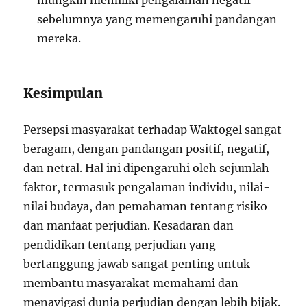
mungkin memiliki pengalaman negatif
sebelumnya yang memengaruhi pandangan
mereka.
Kesimpulan
Persepsi masyarakat terhadap Waktogel sangat
beragam, dengan pandangan positif, negatif,
dan netral. Hal ini dipengaruhi oleh sejumlah
faktor, termasuk pengalaman individu, nilai-
nilai budaya, dan pemahaman tentang risiko
dan manfaat perjudian. Kesadaran dan
pendidikan tentang perjudian yang
bertanggung jawab sangat penting untuk
membantu masyarakat memahami dan
menavigasi dunia perjudian dengan lebih bijak.