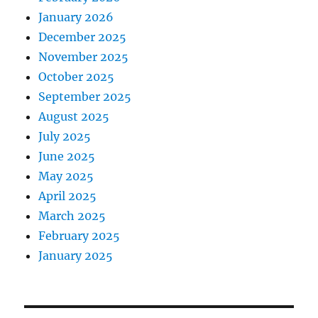
January 2026
December 2025
November 2025
October 2025
September 2025
August 2025
July 2025
June 2025
May 2025
April 2025
March 2025
February 2025
January 2025