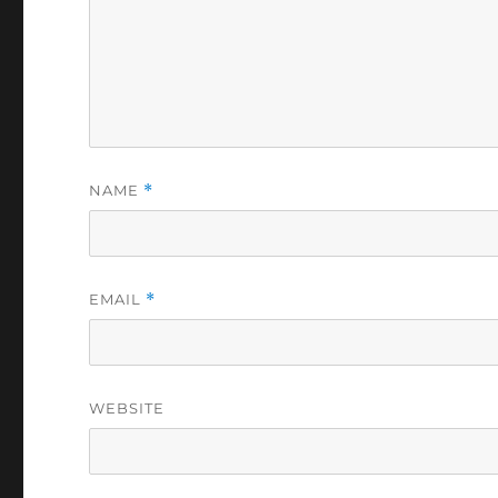
NAME
*
EMAIL
*
WEBSITE