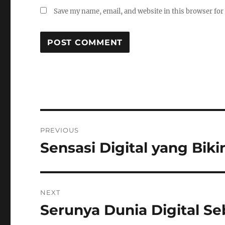
Save my name, email, and website in this browser for
Post
PREVIOUS
navigation
Sensasi Digital yang Bik
Previous
post:
NEXT
Serunya Dunia Digital Se
Next
post: