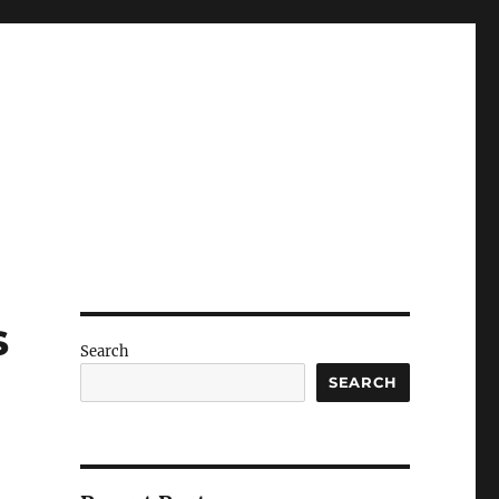
s
Search
SEARCH