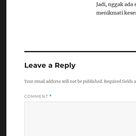
Jadi, nggak ada 
menikmati keser
Leave a Reply
Your email address will not be published.
Required fields
COMMENT
*