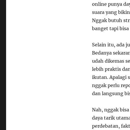
online punya da
suara yang bikin
Nggak butuh stra
banget tapi bisa 
Selain itu, ada 
Bedanya sekaran
udah dikemas se
lebih praktis d
ikutan. Apalagi
nggak perlu repo
dan langsung bi
Nah, nggak bisa
daya tarik utama
perdebatan, fak