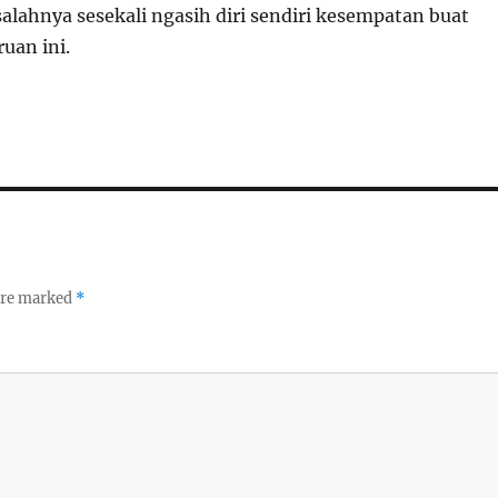
salahnya sesekali ngasih diri sendiri kesempatan buat
uan ini.
 are marked
*