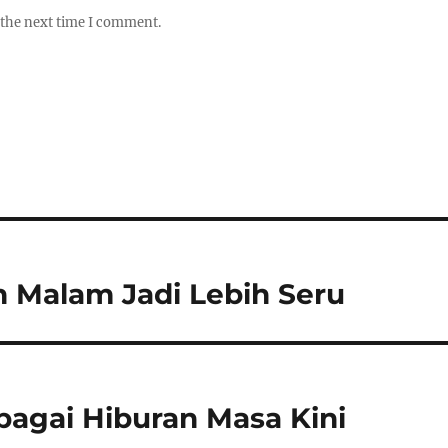
 the next time I comment.
in Malam Jadi Lebih Seru
bagai Hiburan Masa Kini