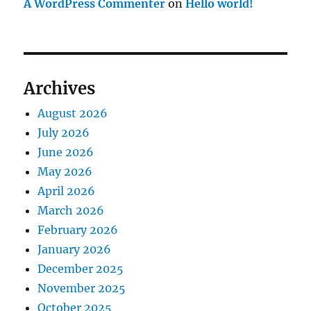
A WordPress Commenter
on
Hello world!
Archives
August 2026
July 2026
June 2026
May 2026
April 2026
March 2026
February 2026
January 2026
December 2025
November 2025
October 2025