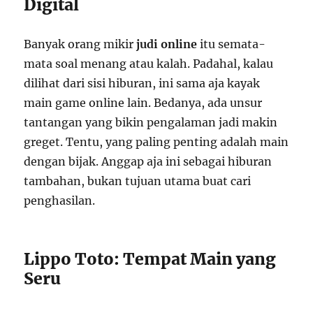
Digital
Banyak orang mikir
judi online
itu semata-
mata soal menang atau kalah. Padahal, kalau
dilihat dari sisi hiburan, ini sama aja kayak
main game online lain. Bedanya, ada unsur
tantangan yang bikin pengalaman jadi makin
greget. Tentu, yang paling penting adalah main
dengan bijak. Anggap aja ini sebagai hiburan
tambahan, bukan tujuan utama buat cari
penghasilan.
Lippo Toto: Tempat Main yang
Seru