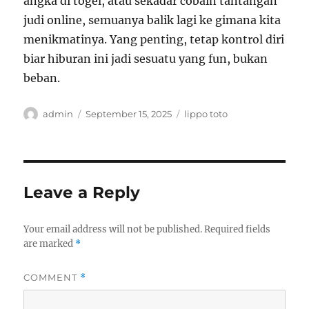
angka di togel, atau sekadar cobain tantangan
judi online, semuanya balik lagi ke gimana kita
menikmatinya. Yang penting, tetap kontrol diri
biar hiburan ini jadi sesuatu yang fun, bukan
beban.
Author
Posted
Tags
admin
September 15, 2025
lippo toto
on
Leave a Reply
Your email address will not be published.
Required fields
are marked
*
COMMENT
*