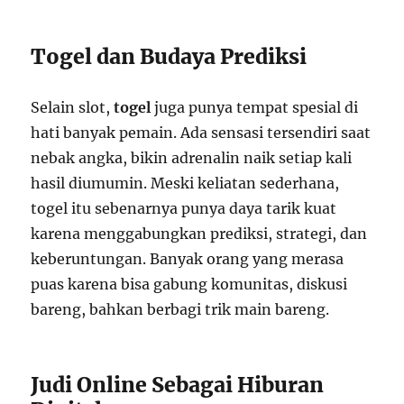
Togel dan Budaya Prediksi
Selain slot,
togel
juga punya tempat spesial di
hati banyak pemain. Ada sensasi tersendiri saat
nebak angka, bikin adrenalin naik setiap kali
hasil diumumin. Meski keliatan sederhana,
togel itu sebenarnya punya daya tarik kuat
karena menggabungkan prediksi, strategi, dan
keberuntungan. Banyak orang yang merasa
puas karena bisa gabung komunitas, diskusi
bareng, bahkan berbagi trik main bareng.
Judi Online Sebagai Hiburan