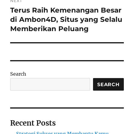
NEXT
Terus Raih Kemenangan Besar
Next
post:
di Ambon4D, Situs yang Selalu
Memberikan Peluang
Search
SEARCH
Recent Posts
Strategi Sukses yang Membantu Kamu