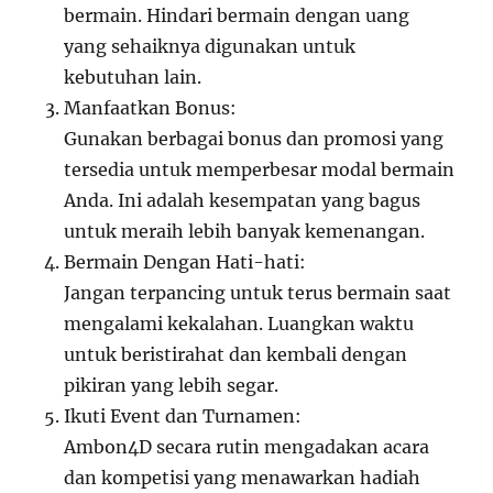
bermain. Hindari bermain dengan uang
yang sehaiknya digunakan untuk
kebutuhan lain.
Manfaatkan Bonus:
Gunakan berbagai bonus dan promosi yang
tersedia untuk memperbesar modal bermain
Anda. Ini adalah kesempatan yang bagus
untuk meraih lebih banyak kemenangan.
Bermain Dengan Hati-hati:
Jangan terpancing untuk terus bermain saat
mengalami kekalahan. Luangkan waktu
untuk beristirahat dan kembali dengan
pikiran yang lebih segar.
Ikuti Event dan Turnamen:
Ambon4D secara rutin mengadakan acara
dan kompetisi yang menawarkan hadiah