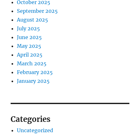
October 2025
September 2025
August 2025
July 2025
June 2025
May 2025
April 2025
March 2025
February 2025
January 2025
Categories
Uncategorized