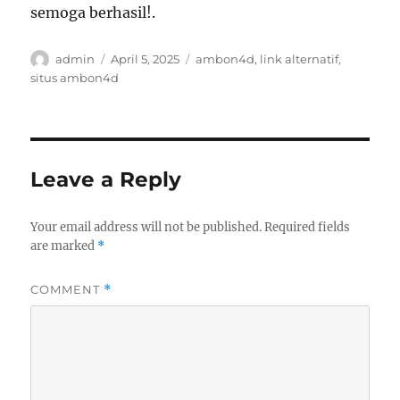
semoga berhasil!.
Author
Posted
Tags
admin
April 5, 2025
ambon4d
,
link alternatif
,
on
situs ambon4d
Leave a Reply
Your email address will not be published.
Required fields
are marked
*
COMMENT
*