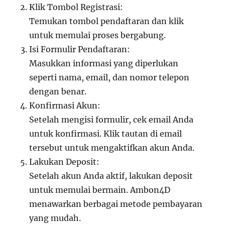
Klik Tombol Registrasi:
Temukan tombol pendaftaran dan klik
untuk memulai proses bergabung.
Isi Formulir Pendaftaran:
Masukkan informasi yang diperlukan
seperti nama, email, dan nomor telepon
dengan benar.
Konfirmasi Akun:
Setelah mengisi formulir, cek email Anda
untuk konfirmasi. Klik tautan di email
tersebut untuk mengaktifkan akun Anda.
Lakukan Deposit:
Setelah akun Anda aktif, lakukan deposit
untuk memulai bermain. Ambon4D
menawarkan berbagai metode pembayaran
yang mudah.