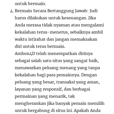
untuk bermain.
Bermain Secara Bertanggung Jawab: Judi
harus dilakukan untuk kesenangan. Jika
Anda merasa tidak nyaman atau mengalami
kekalahan terus-menerus, sebaiknya ambil
waktu istirahat dan jangan memaksakan
diri untuk terus bermain.
Ambon4D telah menempatkan dirinya
sebagai salah satu situs yang sangat baik,
menawarkan peluang menang yang tanpa
kekalahan bagi para pemainnya. Dengan
peluang yang besar, transaksi yang aman,
layanan yang responsif, dan berbagai
permainan yang menarik, tak
mengherankan jika banyak pemain memilih
untuk bergabung di situs ini. Apakah Anda