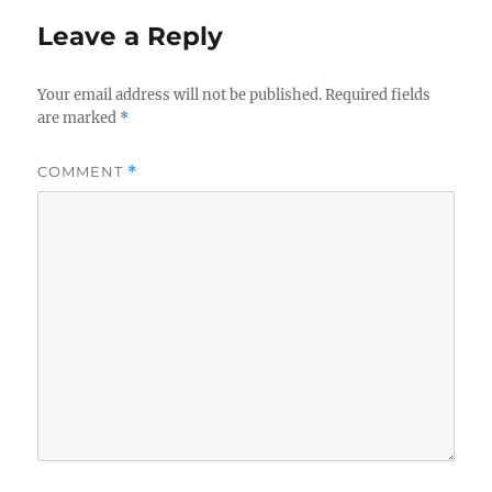
Leave a Reply
Your email address will not be published.
Required fields
are marked
*
COMMENT
*