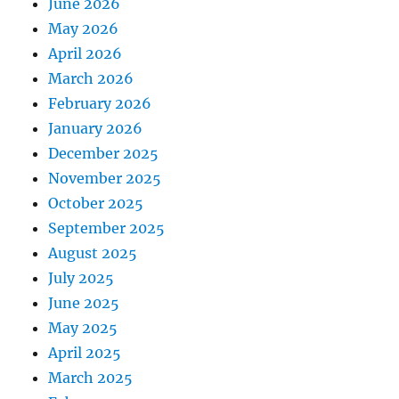
June 2026
May 2026
April 2026
March 2026
February 2026
January 2026
December 2025
November 2025
October 2025
September 2025
August 2025
July 2025
June 2025
May 2025
April 2025
March 2025