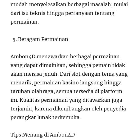
mudah menyelesaikan berbagai masalah, mulai
dari isu teknis hingga pertanyaan tentang
permainan.
Beragam Permainan
Ambon4D menawarkan berbagai permainan
yang dapat dimainkan, sehingga pemain tidak
akan merasa jenuh. Dari slot dengan tema yang
menarik, permainan kasino langsung hingga
taruhan olahraga, semua tersedia di platform
ini. Kualitas permainan yang ditawarkan juga
terjamin, karena dikembangkan oleh penyedia
perangkat lunak terkemuka.
Tips Menang di Ambon4D