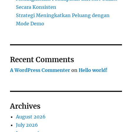
Secara Konsisten
Strategi Meningkatkan Peluang dengan
Mode Demo
Recent Comments
A WordPress Commenter
on
Hello world!
Archives
August 2026
July 2026