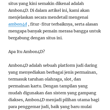
situs yang kini semakin dikenal adalah
Ambon4D. Di dalam artikel ini, kami akan
menjelaskan secara mendetail mengenai
ambon4d
, fitur-fitur terbaiknya, serta alasan
mengapa banyak pemain merasa bangga untuk
bergabung dengan situs ini.
Apa Itu Ambon4D?
Ambon4D adalah sebuah platform judi daring
yang menyediakan berbagai jenis permainan,
termasuk taruhan olahraga, slot, dan
permainan kartu. Dengan tampilan yang
mudah digunakan dan sistem yang gampang
diakses, Ambon4D menjadi pilihan utama bagi
para penggemar judi, baik yang baru mulai