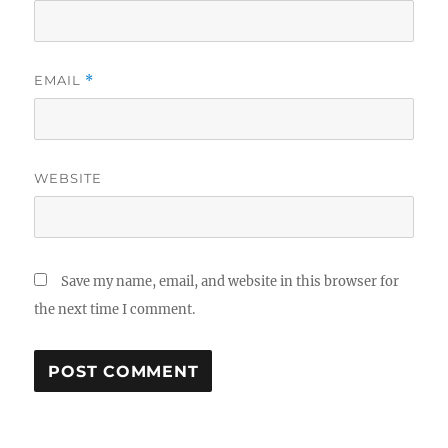
EMAIL
*
WEBSITE
Save my name, email, and website in this browser for
the next time I comment.