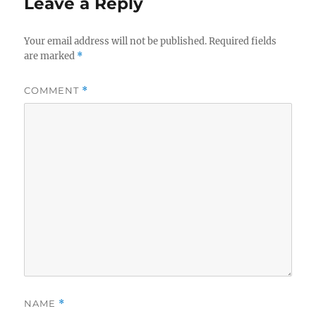
Leave a Reply
Your email address will not be published.
Required fields
are marked
*
COMMENT
*
NAME
*