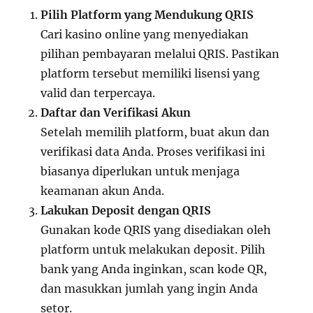
Pilih Platform yang Mendukung QRIS
Cari kasino online yang menyediakan
pilihan pembayaran melalui QRIS. Pastikan
platform tersebut memiliki lisensi yang
valid dan terpercaya.
Daftar dan Verifikasi Akun
Setelah memilih platform, buat akun dan
verifikasi data Anda. Proses verifikasi ini
biasanya diperlukan untuk menjaga
keamanan akun Anda.
Lakukan Deposit dengan QRIS
Gunakan kode QRIS yang disediakan oleh
platform untuk melakukan deposit. Pilih
bank yang Anda inginkan, scan kode QR,
dan masukkan jumlah yang ingin Anda
setor.