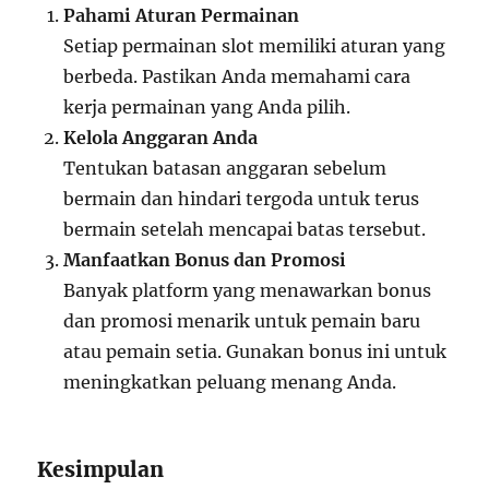
Pahami Aturan Permainan
Setiap permainan slot memiliki aturan yang
berbeda. Pastikan Anda memahami cara
kerja permainan yang Anda pilih.
Kelola Anggaran Anda
Tentukan batasan anggaran sebelum
bermain dan hindari tergoda untuk terus
bermain setelah mencapai batas tersebut.
Manfaatkan Bonus dan Promosi
Banyak platform yang menawarkan bonus
dan promosi menarik untuk pemain baru
atau pemain setia. Gunakan bonus ini untuk
meningkatkan peluang menang Anda.
Kesimpulan