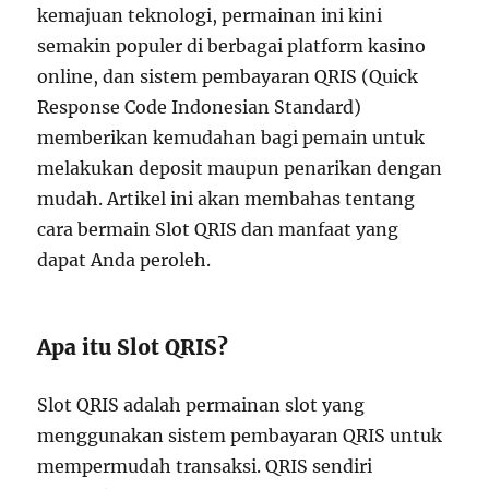
kemajuan teknologi, permainan ini kini
semakin populer di berbagai platform kasino
online, dan sistem pembayaran QRIS (Quick
Response Code Indonesian Standard)
memberikan kemudahan bagi pemain untuk
melakukan deposit maupun penarikan dengan
mudah. Artikel ini akan membahas tentang
cara bermain Slot QRIS dan manfaat yang
dapat Anda peroleh.
Apa itu Slot QRIS?
Slot QRIS adalah permainan slot yang
menggunakan sistem pembayaran QRIS untuk
mempermudah transaksi. QRIS sendiri