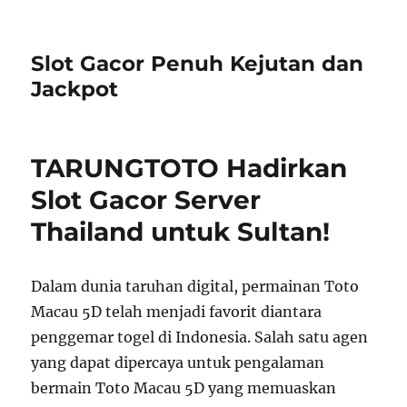
Slot Gacor Penuh Kejutan dan
Jackpot
TARUNGTOTO Hadirkan
Slot Gacor Server
Thailand untuk Sultan!
Dalam dunia taruhan digital, permainan Toto
Macau 5D telah menjadi favorit diantara
penggemar togel di Indonesia. Salah satu agen
yang dapat dipercaya untuk pengalaman
bermain Toto Macau 5D yang memuaskan