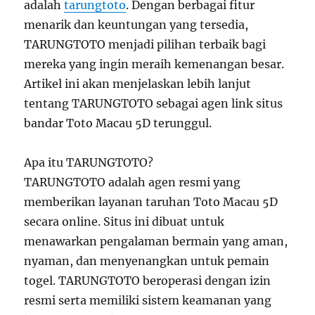
adalah
tarungtoto
. Dengan berbagai fitur
menarik dan keuntungan yang tersedia,
TARUNGTOTO menjadi pilihan terbaik bagi
mereka yang ingin meraih kemenangan besar.
Artikel ini akan menjelaskan lebih lanjut
tentang TARUNGTOTO sebagai agen link situs
bandar Toto Macau 5D terunggul.
Apa itu TARUNGTOTO?
TARUNGTOTO adalah agen resmi yang
memberikan layanan taruhan Toto Macau 5D
secara online. Situs ini dibuat untuk
menawarkan pengalaman bermain yang aman,
nyaman, dan menyenangkan untuk pemain
togel. TARUNGTOTO beroperasi dengan izin
resmi serta memiliki sistem keamanan yang