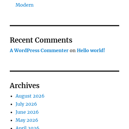
Modern
Recent Comments
A WordPress Commenter
on
Hello world!
Archives
August 2026
July 2026
June 2026
May 2026
April 2026