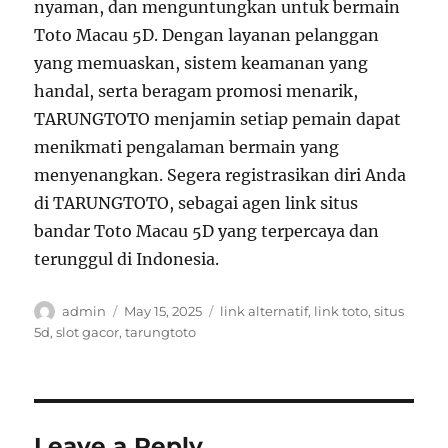
nyaman, dan menguntungkan untuk bermain
Toto Macau 5D. Dengan layanan pelanggan
yang memuaskan, sistem keamanan yang
handal, serta beragam promosi menarik,
TARUNGTOTO menjamin setiap pemain dapat
menikmati pengalaman bermain yang
menyenangkan. Segera registrasikan diri Anda
di TARUNGTOTO, sebagai agen link situs
bandar Toto Macau 5D yang terpercaya dan
terunggul di Indonesia.
Author
Posted
Tags
admin
May 15, 2025
link alternatif
,
link toto
,
situs
on
5d
,
slot gacor
,
tarungtoto
Leave a Reply