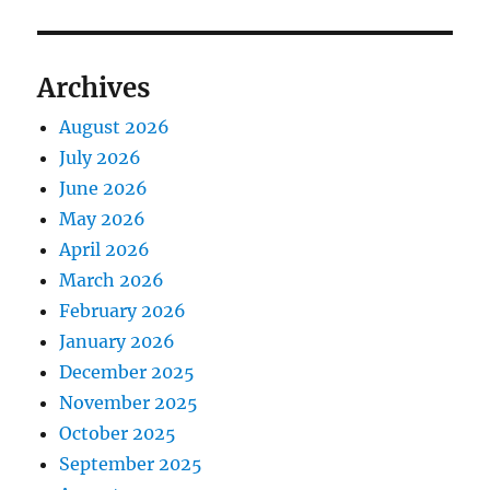
Archives
August 2026
July 2026
June 2026
May 2026
April 2026
March 2026
February 2026
January 2026
December 2025
November 2025
October 2025
September 2025