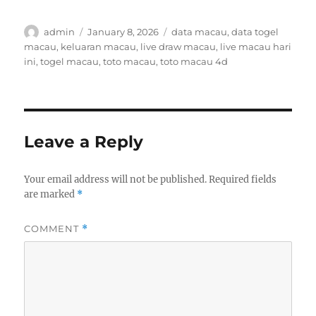
Author
Posted
Tags
admin
January 8, 2026
data macau
,
data togel
on
macau
,
keluaran macau
,
live draw macau
,
live macau hari
ini
,
togel macau
,
toto macau
,
toto macau 4d
Leave a Reply
Your email address will not be published.
Required fields
are marked
*
COMMENT
*