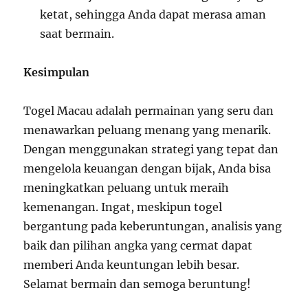
ketat, sehingga Anda dapat merasa aman
saat bermain.
Kesimpulan
Togel Macau adalah permainan yang seru dan
menawarkan peluang menang yang menarik.
Dengan menggunakan strategi yang tepat dan
mengelola keuangan dengan bijak, Anda bisa
meningkatkan peluang untuk meraih
kemenangan. Ingat, meskipun togel
bergantung pada keberuntungan, analisis yang
baik dan pilihan angka yang cermat dapat
memberi Anda keuntungan lebih besar.
Selamat bermain dan semoga beruntung!