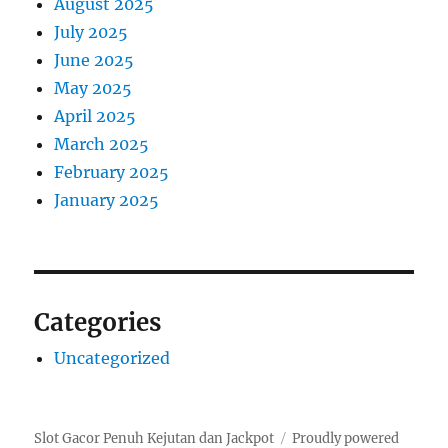
August 2025
July 2025
June 2025
May 2025
April 2025
March 2025
February 2025
January 2025
Categories
Uncategorized
Slot Gacor Penuh Kejutan dan Jackpot
Proudly powered