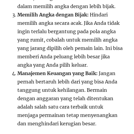
dalam memilih angka dengan lebih bijak.
Memilih Angka dengan Bijak:
Hindari
memilih angka secara acak. Jika Anda tidak
ingin terlalu bergantung pada pola angka
yang rumit, cobalah untuk memilih angka
yang jarang dipilih oleh pemain lain. Ini bisa
memberi Anda peluang lebih besar jika
angka yang Anda pilih keluar.
Manajemen Keuangan yang Baik:
Jangan
pernah bertaruh lebih dari yang bisa Anda
tanggung untuk kehilangan. Bermain
dengan anggaran yang telah ditentukan
adalah salah satu cara terbaik untuk
menjaga permainan tetap menyenangkan
dan menghindari kerugian besar.