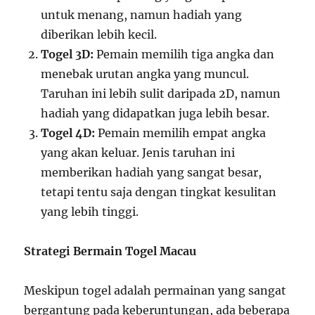
untuk menang, namun hadiah yang
diberikan lebih kecil.
Togel 3D:
Pemain memilih tiga angka dan
menebak urutan angka yang muncul.
Taruhan ini lebih sulit daripada 2D, namun
hadiah yang didapatkan juga lebih besar.
Togel 4D:
Pemain memilih empat angka
yang akan keluar. Jenis taruhan ini
memberikan hadiah yang sangat besar,
tetapi tentu saja dengan tingkat kesulitan
yang lebih tinggi.
Strategi Bermain Togel Macau
Meskipun togel adalah permainan yang sangat
bergantung pada keberuntungan, ada beberapa