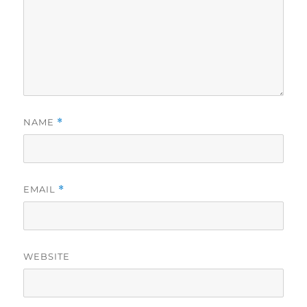
NAME
*
EMAIL
*
WEBSITE