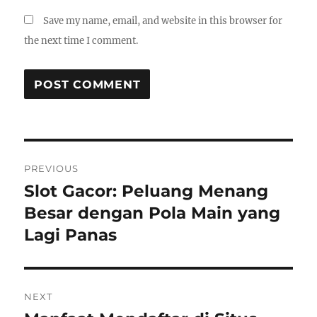
Save my name, email, and website in this browser for
the next time I comment.
Post
PREVIOUS
navigation
Slot Gacor: Peluang Menang
Previous
post:
Besar dengan Pola Main yang
Lagi Panas
NEXT