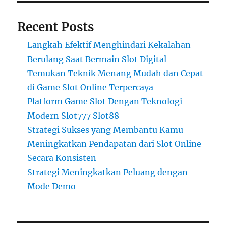
Peluang
Menang
Recent Posts
Langkah Efektif Menghindari Kekalahan
Berulang Saat Bermain Slot Digital
Temukan Teknik Menang Mudah dan Cepat
di Game Slot Online Terpercaya
Platform Game Slot Dengan Teknologi
Modern Slot777 Slot88
Strategi Sukses yang Membantu Kamu
Meningkatkan Pendapatan dari Slot Online
Secara Konsisten
Strategi Meningkatkan Peluang dengan
Mode Demo