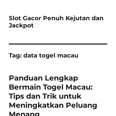
Slot Gacor Penuh Kejutan dan
Jackpot
Tag:
data togel macau
Panduan Lengkap
Bermain Togel Macau:
Tips dan Trik untuk
Meningkatkan Peluang
Menang