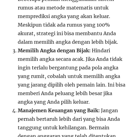
rumus atau metode matematis untuk
memprediksi angka yang akan keluar.
Meskipun tidak ada rumus yang 100%
akurat, strategi ini bisa membantu Anda
dalam memilih angka dengan lebih bijak.
Memilih Angka dengan Bijak:
Hindari
memilih angka secara acak. Jika Anda tidak
ingin terlalu bergantung pada pola angka
yang rumit, cobalah untuk memilih angka
yang jarang dipilih oleh pemain lain. Ini bisa
memberi Anda peluang lebih besar jika
angka yang Anda pilih keluar.
Manajemen Keuangan yang Baik:
Jangan
pernah bertaruh lebih dari yang bisa Anda
tanggung untuk kehilangan. Bermain
dengan anggaran yang telah ditentukan