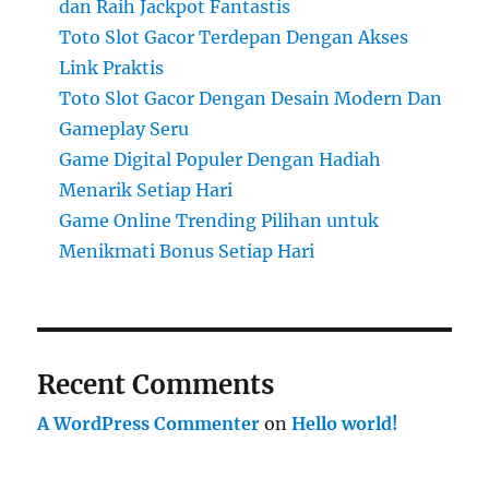
dan Raih Jackpot Fantastis
Toto Slot Gacor Terdepan Dengan Akses
Link Praktis
Toto Slot Gacor Dengan Desain Modern Dan
Gameplay Seru
Game Digital Populer Dengan Hadiah
Menarik Setiap Hari
Game Online Trending Pilihan untuk
Menikmati Bonus Setiap Hari
Recent Comments
A WordPress Commenter
on
Hello world!