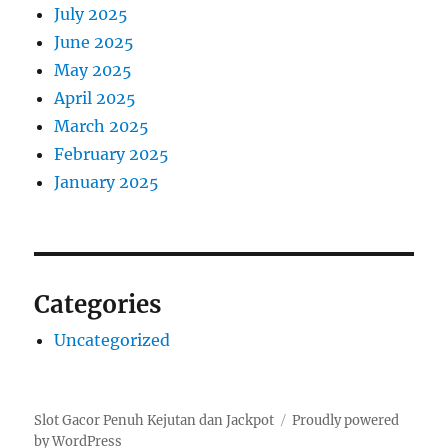
July 2025
June 2025
May 2025
April 2025
March 2025
February 2025
January 2025
Categories
Uncategorized
Slot Gacor Penuh Kejutan dan Jackpot
Proudly powered
by WordPress