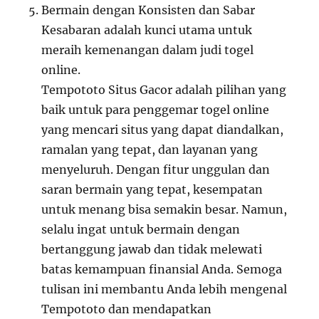
Bermain dengan Konsisten dan Sabar
Kesabaran adalah kunci utama untuk
meraih kemenangan dalam judi togel
online.
Tempototo Situs Gacor adalah pilihan yang
baik untuk para penggemar togel online
yang mencari situs yang dapat diandalkan,
ramalan yang tepat, dan layanan yang
menyeluruh. Dengan fitur unggulan dan
saran bermain yang tepat, kesempatan
untuk menang bisa semakin besar. Namun,
selalu ingat untuk bermain dengan
bertanggung jawab dan tidak melewati
batas kemampuan finansial Anda. Semoga
tulisan ini membantu Anda lebih mengenal
Tempototo dan mendapatkan