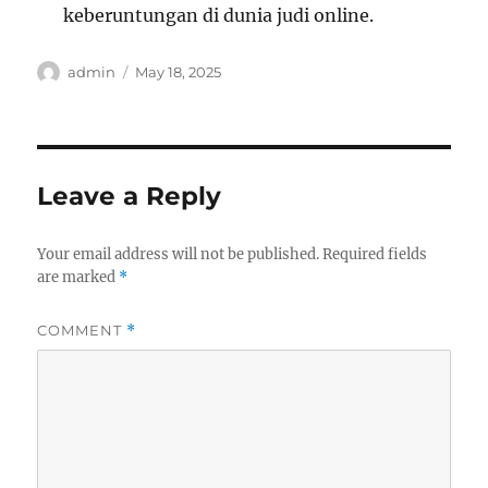
keberuntungan di dunia judi online.
Author
Posted
admin
May 18, 2025
on
Leave a Reply
Your email address will not be published.
Required fields
are marked
*
COMMENT
*