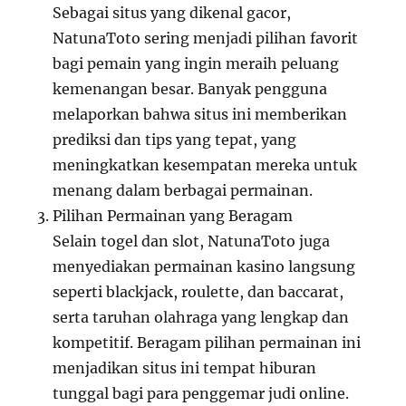
Sebagai situs yang dikenal gacor,
NatunaToto sering menjadi pilihan favorit
bagi pemain yang ingin meraih peluang
kemenangan besar. Banyak pengguna
melaporkan bahwa situs ini memberikan
prediksi dan tips yang tepat, yang
meningkatkan kesempatan mereka untuk
menang dalam berbagai permainan.
Pilihan Permainan yang Beragam
Selain togel dan slot, NatunaToto juga
menyediakan permainan kasino langsung
seperti blackjack, roulette, dan baccarat,
serta taruhan olahraga yang lengkap dan
kompetitif. Beragam pilihan permainan ini
menjadikan situs ini tempat hiburan
tunggal bagi para penggemar judi online.