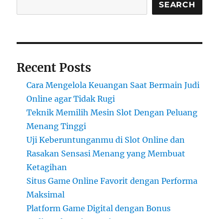
SEARCH
Recent Posts
Cara Mengelola Keuangan Saat Bermain Judi
Online agar Tidak Rugi
Teknik Memilih Mesin Slot Dengan Peluang
Menang Tinggi
Uji Keberuntunganmu di Slot Online dan
Rasakan Sensasi Menang yang Membuat
Ketagihan
Situs Game Online Favorit dengan Performa
Maksimal
Platform Game Digital dengan Bonus