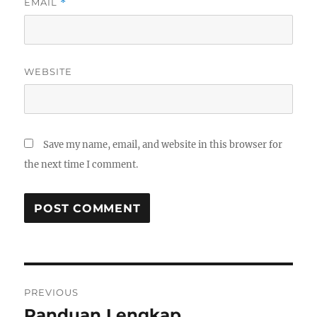
EMAIL
*
WEBSITE
Save my name, email, and website in this browser for
the next time I comment.
Post
PREVIOUS
navigation
Panduan Lengkap
Previous