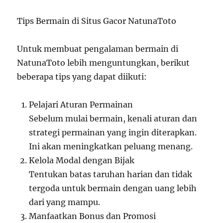
Tips Bermain di Situs Gacor NatunaToto
Untuk membuat pengalaman bermain di
NatunaToto lebih menguntungkan, berikut
beberapa tips yang dapat diikuti:
Pelajari Aturan Permainan
Sebelum mulai bermain, kenali aturan dan
strategi permainan yang ingin diterapkan.
Ini akan meningkatkan peluang menang.
Kelola Modal dengan Bijak
Tentukan batas taruhan harian dan tidak
tergoda untuk bermain dengan uang lebih
dari yang mampu.
Manfaatkan Bonus dan Promosi