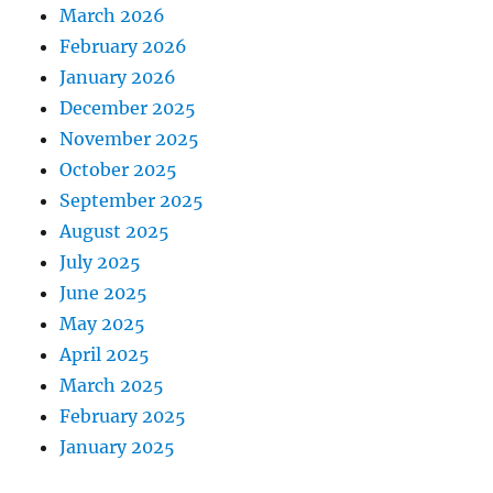
March 2026
February 2026
January 2026
December 2025
November 2025
October 2025
September 2025
August 2025
July 2025
June 2025
May 2025
April 2025
March 2025
February 2025
January 2025