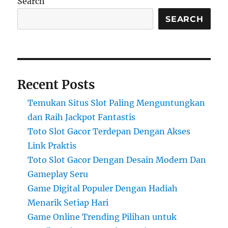
Search
SEARCH
Recent Posts
Temukan Situs Slot Paling Menguntungkan
dan Raih Jackpot Fantastis
Toto Slot Gacor Terdepan Dengan Akses
Link Praktis
Toto Slot Gacor Dengan Desain Modern Dan
Gameplay Seru
Game Digital Populer Dengan Hadiah
Menarik Setiap Hari
Game Online Trending Pilihan untuk