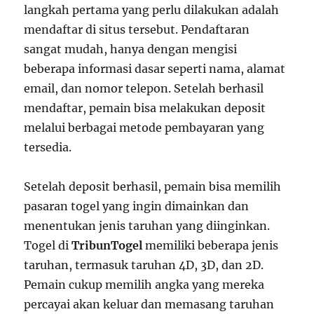
langkah pertama yang perlu dilakukan adalah
mendaftar di situs tersebut. Pendaftaran
sangat mudah, hanya dengan mengisi
beberapa informasi dasar seperti nama, alamat
email, dan nomor telepon. Setelah berhasil
mendaftar, pemain bisa melakukan deposit
melalui berbagai metode pembayaran yang
tersedia.
Setelah deposit berhasil, pemain bisa memilih
pasaran togel yang ingin dimainkan dan
menentukan jenis taruhan yang diinginkan.
Togel di
TribunTogel
memiliki beberapa jenis
taruhan, termasuk taruhan 4D, 3D, dan 2D.
Pemain cukup memilih angka yang mereka
percayai akan keluar dan memasang taruhan