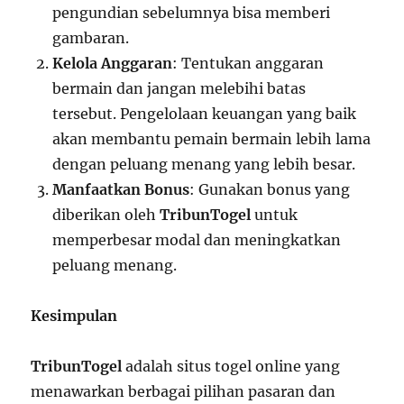
pengundian sebelumnya bisa memberi
gambaran.
Kelola Anggaran
: Tentukan anggaran
bermain dan jangan melebihi batas
tersebut. Pengelolaan keuangan yang baik
akan membantu pemain bermain lebih lama
dengan peluang menang yang lebih besar.
Manfaatkan Bonus
: Gunakan bonus yang
diberikan oleh
TribunTogel
untuk
memperbesar modal dan meningkatkan
peluang menang.
Kesimpulan
TribunTogel
adalah situs togel online yang
menawarkan berbagai pilihan pasaran dan