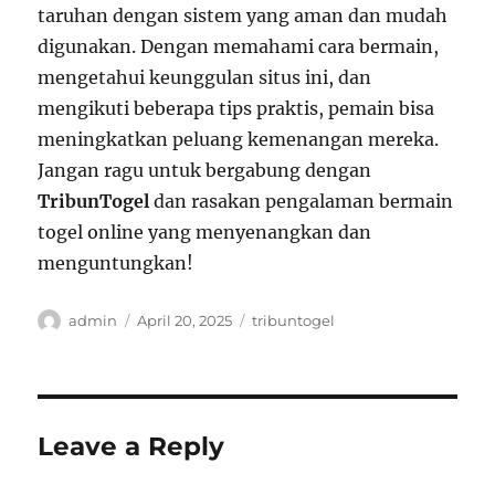
taruhan dengan sistem yang aman dan mudah
digunakan. Dengan memahami cara bermain,
mengetahui keunggulan situs ini, dan
mengikuti beberapa tips praktis, pemain bisa
meningkatkan peluang kemenangan mereka.
Jangan ragu untuk bergabung dengan
TribunTogel
dan rasakan pengalaman bermain
togel online yang menyenangkan dan
menguntungkan!
Author
Posted
Tags
admin
April 20, 2025
tribuntogel
on
Leave a Reply