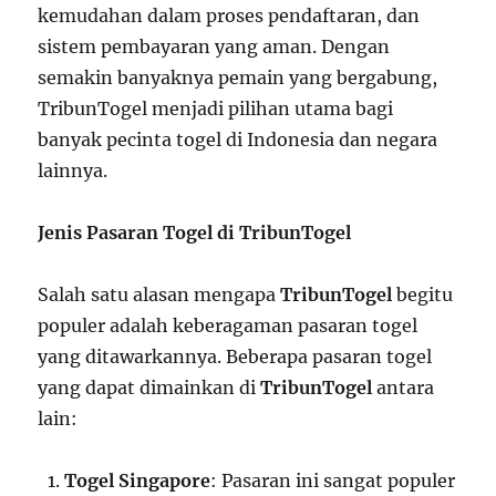
kemudahan dalam proses pendaftaran, dan
sistem pembayaran yang aman. Dengan
semakin banyaknya pemain yang bergabung,
TribunTogel menjadi pilihan utama bagi
banyak pecinta togel di Indonesia dan negara
lainnya.
Jenis Pasaran Togel di TribunTogel
Salah satu alasan mengapa
TribunTogel
begitu
populer adalah keberagaman pasaran togel
yang ditawarkannya. Beberapa pasaran togel
yang dapat dimainkan di
TribunTogel
antara
lain:
Togel Singapore
: Pasaran ini sangat populer