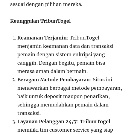
sesuai dengan pilihan mereka.
Keunggulan TribunTogel
Keamanan Terjamin
: TribunTogel
menjamin keamanan data dan transaksi
pemain dengan sistem enkripsi yang
canggih. Dengan begitu, pemain bisa
merasa aman dalam bermain.
Beragam Metode Pembayaran
: Situs ini
menawarkan berbagai metode pembayaran,
baik untuk deposit maupun penarikan,
sehingga memudahkan pemain dalam
transaksi.
Layanan Pelanggan 24/7
:
TribunTogel
memiliki tim customer service yang siap