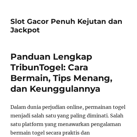
Slot Gacor Penuh Kejutan dan
Jackpot
Panduan Lengkap
TribunTogel: Cara
Bermain, Tips Menang,
dan Keunggulannya
Dalam dunia perjudian online, permainan togel
menjadi salah satu yang paling diminati. Salah
satu platform yang menawarkan pengalaman
bermain togel secara praktis dan