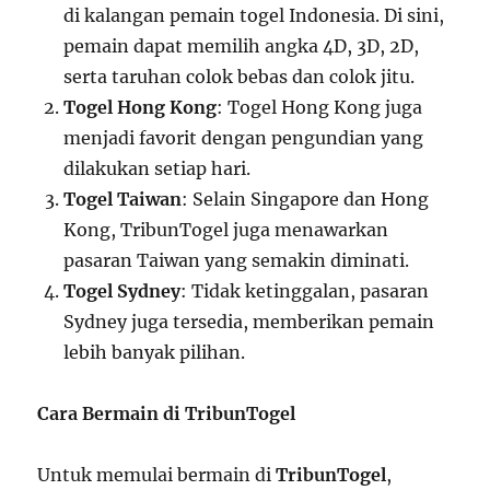
di kalangan pemain togel Indonesia. Di sini,
pemain dapat memilih angka 4D, 3D, 2D,
serta taruhan colok bebas dan colok jitu.
Togel Hong Kong
: Togel Hong Kong juga
menjadi favorit dengan pengundian yang
dilakukan setiap hari.
Togel Taiwan
: Selain Singapore dan Hong
Kong, TribunTogel juga menawarkan
pasaran Taiwan yang semakin diminati.
Togel Sydney
: Tidak ketinggalan, pasaran
Sydney juga tersedia, memberikan pemain
lebih banyak pilihan.
Cara Bermain di TribunTogel
Untuk memulai bermain di
TribunTogel
,