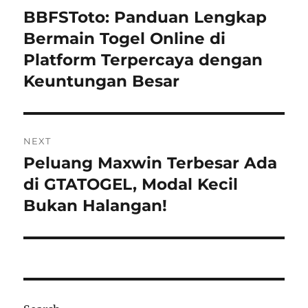
navigation
BBFSToto: Panduan Lengkap
Previous
post:
Bermain Togel Online di
Platform Terpercaya dengan
Keuntungan Besar
NEXT
Peluang Maxwin Terbesar Ada
Next
post:
di GTATOGEL, Modal Kecil
Bukan Halangan!