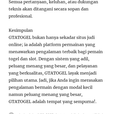
Semua pertanyaan, keluhan, atau dukungan
teknis akan ditangani secara sopan dan
profesional.
Kesimpulan
GTATOGEL bukan hanya sekadar situs judi
online; ia adalah platform permainan yang
menawarkan pengalaman terbaik bagi pemain
togel dan slot. Dengan sistem yang adil,
peluang menang yang besar, dan pelayanan
yang berkualitas, GTATOGEL layak menjadi
pilihan utama. Jadi, jika Anda ingin merasakan
pengalaman bermain dengan modal kecil
namun peluang menang yang besar,
GTATOGEL adalah tempat yang sempurna!.