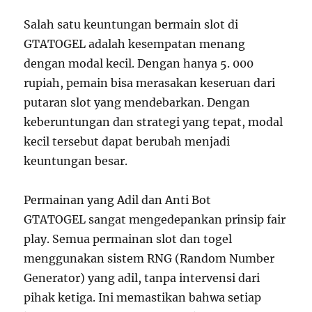
Salah satu keuntungan bermain slot di
GTATOGEL adalah kesempatan menang
dengan modal kecil. Dengan hanya 5. 000
rupiah, pemain bisa merasakan keseruan dari
putaran slot yang mendebarkan. Dengan
keberuntungan dan strategi yang tepat, modal
kecil tersebut dapat berubah menjadi
keuntungan besar.
Permainan yang Adil dan Anti Bot
GTATOGEL sangat mengedepankan prinsip fair
play. Semua permainan slot dan togel
menggunakan sistem RNG (Random Number
Generator) yang adil, tanpa intervensi dari
pihak ketiga. Ini memastikan bahwa setiap