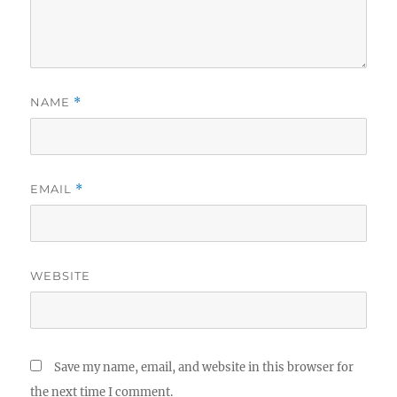
NAME
*
EMAIL
*
WEBSITE
Save my name, email, and website in this browser for
the next time I comment.