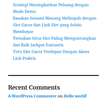
Strategi Meningkatkan Peluang dengan
Mode Demo
Rasakan Sensasi Menang Melimpah dengan
Slot Gacor dan Link Slot yang Selalu
Membayar
Temukan Situs Slot Paling Menguntungkan
dan Raih Jackpot Fantastis
Toto Slot Gacor Terdepan Dengan Akses
Link Praktis
Recent Comments
A WordPress Commenter
on
Hello world!