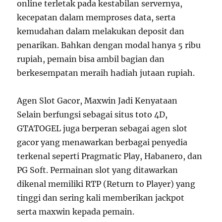
online terletak pada kestabilan servernya,
kecepatan dalam memproses data, serta
kemudahan dalam melakukan deposit dan
penarikan. Bahkan dengan modal hanya 5 ribu
rupiah, pemain bisa ambil bagian dan
berkesempatan meraih hadiah jutaan rupiah.
Agen Slot Gacor, Maxwin Jadi Kenyataan
Selain berfungsi sebagai situs toto 4D,
GTATOGEL juga berperan sebagai agen slot
gacor yang menawarkan berbagai penyedia
terkenal seperti Pragmatic Play, Habanero, dan
PG Soft. Permainan slot yang ditawarkan
dikenal memiliki RTP (Return to Player) yang
tinggi dan sering kali memberikan jackpot
serta maxwin kepada pemain.