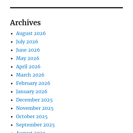
Archives
August 2026
July 2026
June 2026
May 2026
April 2026
March 2026
February 2026
January 2026
December 2025
November 2025
October 2025
September 2025