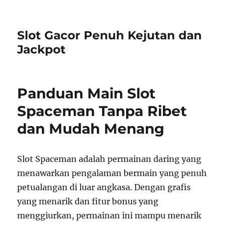
Slot Gacor Penuh Kejutan dan
Jackpot
Panduan Main Slot
Spaceman Tanpa Ribet
dan Mudah Menang
Slot Spaceman adalah permainan daring yang
menawarkan pengalaman bermain yang penuh
petualangan di luar angkasa. Dengan grafis
yang menarik dan fitur bonus yang
menggiurkan, permainan ini mampu menarik