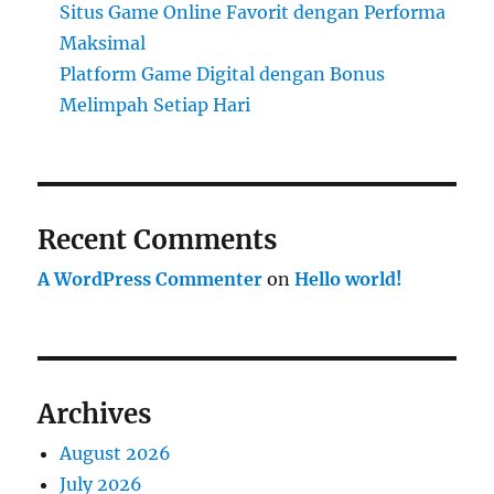
Situs Game Online Favorit dengan Performa
Maksimal
Platform Game Digital dengan Bonus
Melimpah Setiap Hari
Recent Comments
A WordPress Commenter
on
Hello world!
Archives
August 2026
July 2026