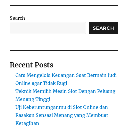
Search
SEARCH
Recent Posts
Cara Mengelola Keuangan Saat Bermain Judi
Online agar Tidak Rugi
Teknik Memilih Mesin Slot Dengan Peluang
Menang Tinggi
Uji Keberuntunganmu di Slot Online dan
Rasakan Sensasi Menang yang Membuat
Ketagihan