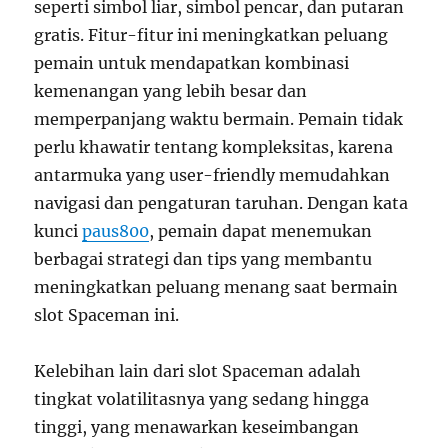
seperti simbol liar, simbol pencar, dan putaran
gratis. Fitur-fitur ini meningkatkan peluang
pemain untuk mendapatkan kombinasi
kemenangan yang lebih besar dan
memperpanjang waktu bermain. Pemain tidak
perlu khawatir tentang kompleksitas, karena
antarmuka yang user-friendly memudahkan
navigasi dan pengaturan taruhan. Dengan kata
kunci
paus800
, pemain dapat menemukan
berbagai strategi dan tips yang membantu
meningkatkan peluang menang saat bermain
slot Spaceman ini.
Kelebihan lain dari slot Spaceman adalah
tingkat volatilitasnya yang sedang hingga
tinggi, yang menawarkan keseimbangan