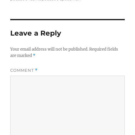
Leave a Reply
Your email address will not be published.
Required fields
are marked
*
COMMENT
*