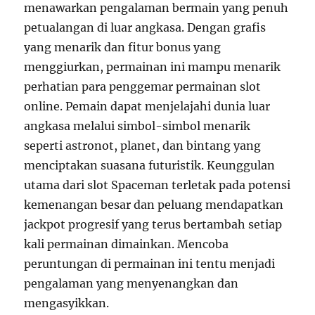
menawarkan pengalaman bermain yang penuh
petualangan di luar angkasa. Dengan grafis
yang menarik dan fitur bonus yang
menggiurkan, permainan ini mampu menarik
perhatian para penggemar permainan slot
online. Pemain dapat menjelajahi dunia luar
angkasa melalui simbol-simbol menarik
seperti astronot, planet, dan bintang yang
menciptakan suasana futuristik. Keunggulan
utama dari slot Spaceman terletak pada potensi
kemenangan besar dan peluang mendapatkan
jackpot progresif yang terus bertambah setiap
kali permainan dimainkan. Mencoba
peruntungan di permainan ini tentu menjadi
pengalaman yang menyenangkan dan
mengasyikkan.