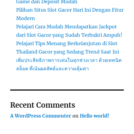
Game dan Deposit Mudah
Pilihan Situs Slot Gacor Hari Ini Dengan Fitur
Modern
Pelajari Cara Mudah Mendapatkan Jackpot
dari Slot Gacor yang Sudah Terbukti Ampuh!
Pelajari Tips Menang Berkelanjutan di Slot
Thailand Gacor yang Sedang Trend Saat Ini
เพิ่มประสิทธิภาพการเล่นในทุกช่วงเวลา ด้วยเทคนิค
สล็อต ที่เน้นผลลัพธ์และความคุ้มค่า
Recent Comments
A WordPress Commenter
on
Hello world!