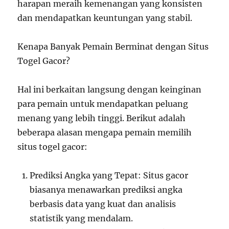
harapan meraih kemenangan yang konsisten
dan mendapatkan keuntungan yang stabil.
Kenapa Banyak Pemain Berminat dengan Situs
Togel Gacor?
Hal ini berkaitan langsung dengan keinginan
para pemain untuk mendapatkan peluang
menang yang lebih tinggi. Berikut adalah
beberapa alasan mengapa pemain memilih
situs togel gacor:
Prediksi Angka yang Tepat: Situs gacor
biasanya menawarkan prediksi angka
berbasis data yang kuat dan analisis
statistik yang mendalam.