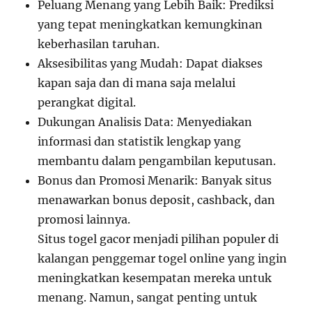
Peluang Menang yang Lebih Baik: Prediksi
yang tepat meningkatkan kemungkinan
keberhasilan taruhan.
Aksesibilitas yang Mudah: Dapat diakses
kapan saja dan di mana saja melalui
perangkat digital.
Dukungan Analisis Data: Menyediakan
informasi dan statistik lengkap yang
membantu dalam pengambilan keputusan.
Bonus dan Promosi Menarik: Banyak situs
menawarkan bonus deposit, cashback, dan
promosi lainnya.
Situs togel gacor menjadi pilihan populer di
kalangan penggemar togel online yang ingin
meningkatkan kesempatan mereka untuk
menang. Namun, sangat penting untuk