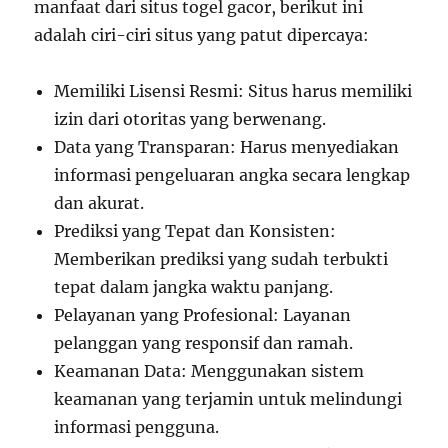
manfaat dari situs togel gacor, berikut ini
adalah ciri-ciri situs yang patut dipercaya:
Memiliki Lisensi Resmi: Situs harus memiliki
izin dari otoritas yang berwenang.
Data yang Transparan: Harus menyediakan
informasi pengeluaran angka secara lengkap
dan akurat.
Prediksi yang Tepat dan Konsisten:
Memberikan prediksi yang sudah terbukti
tepat dalam jangka waktu panjang.
Pelayanan yang Profesional: Layanan
pelanggan yang responsif dan ramah.
Keamanan Data: Menggunakan sistem
keamanan yang terjamin untuk melindungi
informasi pengguna.