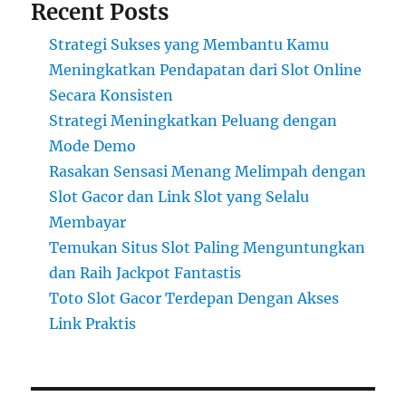
Recent Posts
Strategi Sukses yang Membantu Kamu
Meningkatkan Pendapatan dari Slot Online
Secara Konsisten
Strategi Meningkatkan Peluang dengan
Mode Demo
Rasakan Sensasi Menang Melimpah dengan
Slot Gacor dan Link Slot yang Selalu
Membayar
Temukan Situs Slot Paling Menguntungkan
dan Raih Jackpot Fantastis
Toto Slot Gacor Terdepan Dengan Akses
Link Praktis