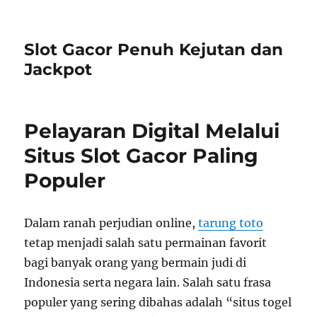
Slot Gacor Penuh Kejutan dan
Jackpot
Pelayaran Digital Melalui
Situs Slot Gacor Paling
Populer
Dalam ranah perjudian online,
tarung toto
tetap menjadi salah satu permainan favorit
bagi banyak orang yang bermain judi di
Indonesia serta negara lain. Salah satu frasa
populer yang sering dibahas adalah “situs togel