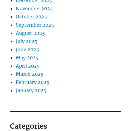
December 2025
November 2025
October 2025
September 2025
August 2025
July 2025
June 2025
May 2025
April 2025
March 2025
February 2025
January 2025
Categories