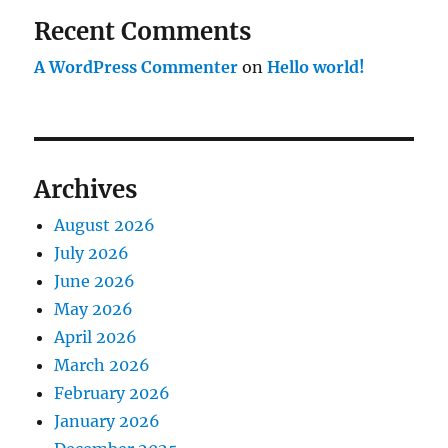
Recent Comments
A WordPress Commenter
on
Hello world!
Archives
August 2026
July 2026
June 2026
May 2026
April 2026
March 2026
February 2026
January 2026