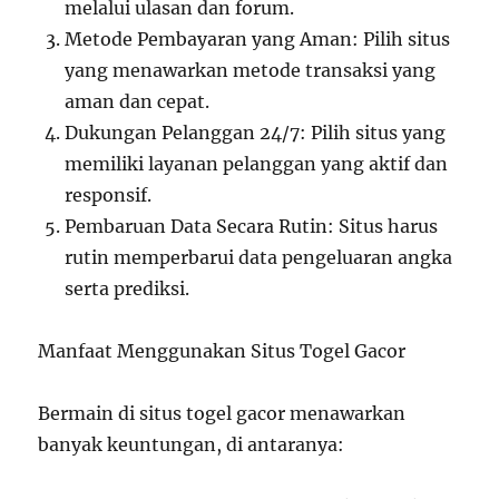
melalui ulasan dan forum.
Metode Pembayaran yang Aman: Pilih situs
yang menawarkan metode transaksi yang
aman dan cepat.
Dukungan Pelanggan 24/7: Pilih situs yang
memiliki layanan pelanggan yang aktif dan
responsif.
Pembaruan Data Secara Rutin: Situs harus
rutin memperbarui data pengeluaran angka
serta prediksi.
Manfaat Menggunakan Situs Togel Gacor
Bermain di situs togel gacor menawarkan
banyak keuntungan, di antaranya: