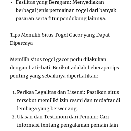
Fasilitas yang Beragam: Menyediakan
berbagai jenis permainan togel dari banyak
pasaran serta fitur pendukung lainnya.
Tips Memilih Situs Togel Gacor yang Dapat
Dipercaya
Memilih situs togel gacor perlu dilakukan
dengan hati-hati. Berikut adalah beberapa tips
penting yang sebaiknya diperhatikan:
Periksa Legalitas dan Lisensi: Pastikan situs
tersebut memiliki izin resmi dan terdaftar di
lembaga yang berwenang.
Ulasan dan Testimoni dari Pemain: Cari
informasi tentang pengalaman pemain lain