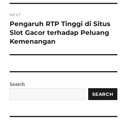
NEXT
Pengaruh RTP Tinggi di Situs
Next
post:
Slot Gacor terhadap Peluang
Kemenangan
Search
SEARCH