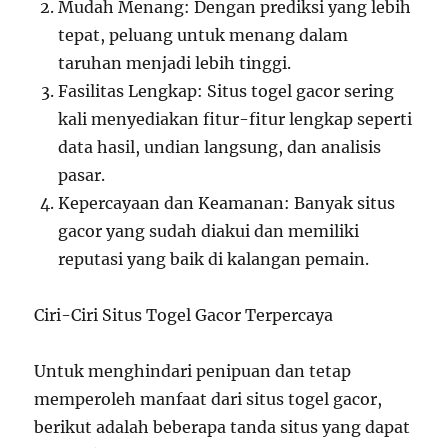
Mudah Menang: Dengan prediksi yang lebih
tepat, peluang untuk menang dalam
taruhan menjadi lebih tinggi.
Fasilitas Lengkap: Situs togel gacor sering
kali menyediakan fitur-fitur lengkap seperti
data hasil, undian langsung, dan analisis
pasar.
Kepercayaan dan Keamanan: Banyak situs
gacor yang sudah diakui dan memiliki
reputasi yang baik di kalangan pemain.
Ciri-Ciri Situs Togel Gacor Terpercaya
Untuk menghindari penipuan dan tetap
memperoleh manfaat dari situs togel gacor,
berikut adalah beberapa tanda situs yang dapat