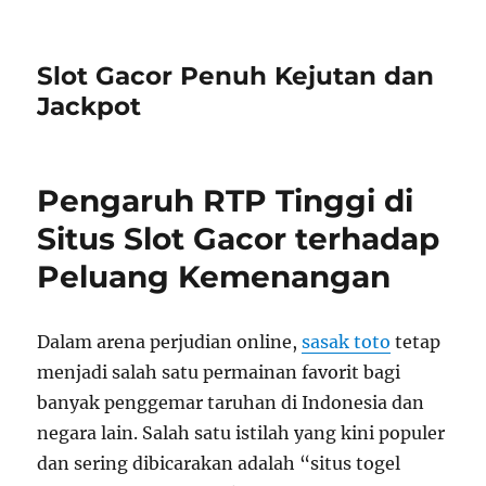
Slot Gacor Penuh Kejutan dan
Jackpot
Pengaruh RTP Tinggi di
Situs Slot Gacor terhadap
Peluang Kemenangan
Dalam arena perjudian online,
sasak toto
tetap
menjadi salah satu permainan favorit bagi
banyak penggemar taruhan di Indonesia dan
negara lain. Salah satu istilah yang kini populer
dan sering dibicarakan adalah “situs togel