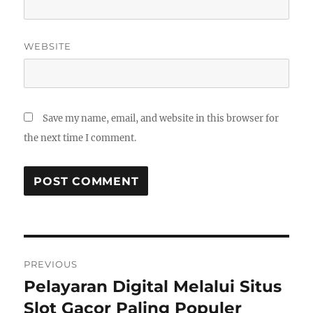
WEBSITE
Save my name, email, and website in this browser for
the next time I comment.
Post
PREVIOUS
navigation
Pelayaran Digital Melalui Situs
Previous
post:
Slot Gacor Paling Populer