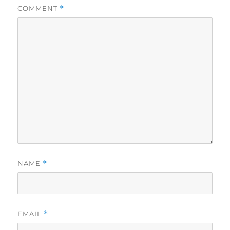
COMMENT
*
NAME
*
EMAIL
*