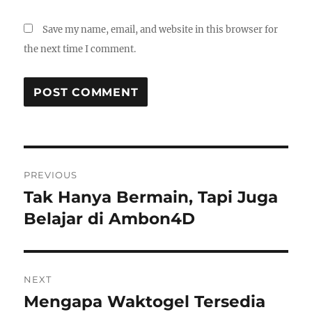
Save my name, email, and website in this browser for
the next time I comment.
Post
PREVIOUS
navigation
Tak Hanya Bermain, Tapi Juga
Previous
post:
Belajar di Ambon4D
NEXT
Mengapa Waktogel Tersedia
Next