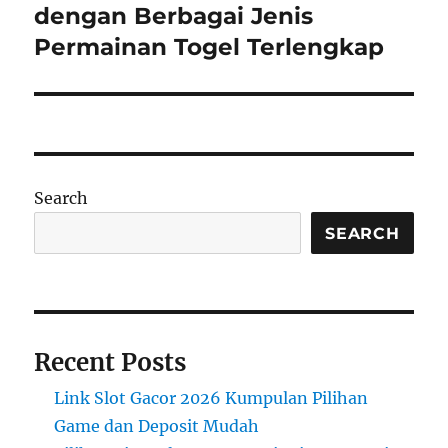
post:
dengan Berbagai Jenis
Permainan Togel Terlengkap
Search
SEARCH
Recent Posts
Link Slot Gacor 2026 Kumpulan Pilihan
Game dan Deposit Mudah