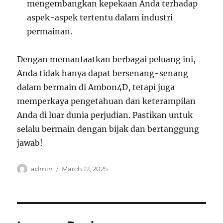
mengembangkan kepekaan Anda terhadap
aspek-aspek tertentu dalam industri
permainan.
Dengan memanfaatkan berbagai peluang ini,
Anda tidak hanya dapat bersenang-senang
dalam bermain di Ambon4D, tetapi juga
memperkaya pengetahuan dan keterampilan
Anda di luar dunia perjudian. Pastikan untuk
selalu bermain dengan bijak dan bertanggung
jawab!
Author
Posted
admin
March 12, 2025
on