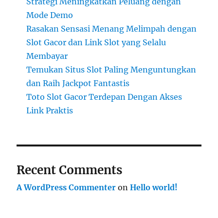
Strategi Meningkatkan Peluang dengan
Mode Demo
Rasakan Sensasi Menang Melimpah dengan
Slot Gacor dan Link Slot yang Selalu
Membayar
Temukan Situs Slot Paling Menguntungkan
dan Raih Jackpot Fantastis
Toto Slot Gacor Terdepan Dengan Akses
Link Praktis
Recent Comments
A WordPress Commenter
on
Hello world!