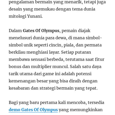
pengalaman bermain yang menarik, tetapi juga
desain yang memukau dengan tema dunia
mitologi Yunani.
Dalam
Gates Of Olympus
, pemain diajak
menelusuri dunia para dewa, di mana simbol-
simbol unik seperti cincin, piala, dan permata
berkilau menghiasi layar. Setiap putaran
membawa sensasi berbeda, terutama saat fitur
bonus dan multiplier muncul. Salah satu daya
tarik utama dari game ini adalah potensi
kemenangan besar yang bisa diraih dengan
kesabaran dan strategi bermain yang tepat.
Bagi yang baru pertama kali mencoba, tersedia
demo Gates Of Olympus
yang memungkinkan