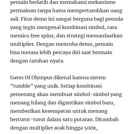
pemain berlatih dan memahami mekanisme
permainan tanpa harus mempertaruhkan uang
asli. Fitur demo ini sangat berguna bagi pemula
yang ingin mengenal kombinasi simbol, cara
memicu free spins, dan strategi memanfaatkan
multiplier. Dengan mencoba demo, pemain
bisa merasa lebih percaya diri saat bermain
dengan taruhan nyata.
Gates Of Olympus dikenal karena sistem
“tumble” yang unik. Setiap kombinasi
pemenang akan membuat simbol-simbol yang
menang hilang dan digantikan simbol baru,
memberikan kesempatan untuk menang
berturut-turut dalam satu putaran. Ditambah
dengan multiplier acak hingga 500x,