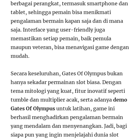
berbagai perangkat, termasuk smartphone dan
tablet, sehingga pemain bisa menikmati
pengalaman bermain kapan saja dan di mana
saja. Interface yang user-friendly juga
memastikan setiap pemain, baik pemula
maupun veteran, bisa menavigasi game dengan
mudah.
Secara keseluruhan, Gates Of Olympus bukan
hanya sekadar permainan slot biasa. Dengan
tema mitologi yang kuat, fitur inovatif seperti
tumble dan multiplier acak, serta adanya
demo
Gates Of Olympus
untuk latihan, game ini
berhasil menghadirkan pengalaman bermain
yang mendalam dan menyenangkan. Jadi, bagi
siapa pun yang ingin menjelajahi dunia slot