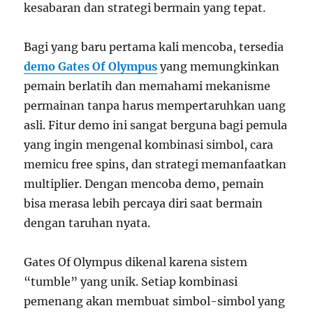
kesabaran dan strategi bermain yang tepat.
Bagi yang baru pertama kali mencoba, tersedia
demo Gates Of Olympus
yang memungkinkan
pemain berlatih dan memahami mekanisme
permainan tanpa harus mempertaruhkan uang
asli. Fitur demo ini sangat berguna bagi pemula
yang ingin mengenal kombinasi simbol, cara
memicu free spins, dan strategi memanfaatkan
multiplier. Dengan mencoba demo, pemain
bisa merasa lebih percaya diri saat bermain
dengan taruhan nyata.
Gates Of Olympus dikenal karena sistem
“tumble” yang unik. Setiap kombinasi
pemenang akan membuat simbol-simbol yang