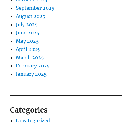
September 2025
August 2025
July 2025
June 2025
May 2025
April 2025
March 2025
February 2025
January 2025
Categories
Uncategorized