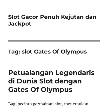
Slot Gacor Penuh Kejutan dan
Jackpot
Tag:
slot Gates Of Olympus
Petualangan Legendaris
di Dunia Slot dengan
Gates Of Olympus
Bagi pecinta permainan slot, menemukan