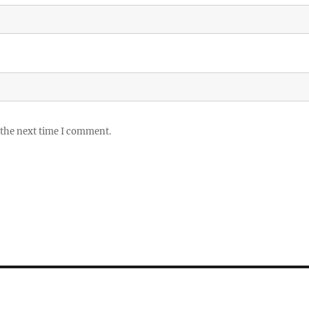
 the next time I comment.