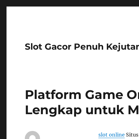
Slot Gacor Penuh Kejuta
Platform Game On
Lengkap untuk M
slot online
Situs