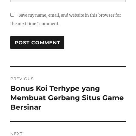
Save my name, email, and website in this browser for
the next time I comment.
Post
PREVIOUS
navigation
Bonus Koi Terhype yang
Previous
post:
Membuat Gerbang Situs Game
Bersinar
NEXT