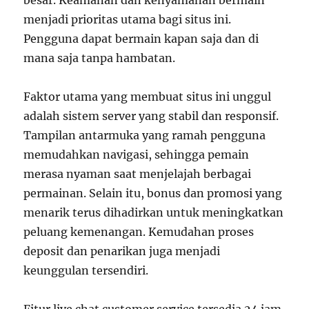
besar. Keamanan dan kenyamanan bermain
menjadi prioritas utama bagi situs ini.
Pengguna dapat bermain kapan saja dan di
mana saja tanpa hambatan.
Faktor utama yang membuat situs ini unggul
adalah sistem server yang stabil dan responsif.
Tampilan antarmuka yang ramah pengguna
memudahkan navigasi, sehingga pemain
merasa nyaman saat menjelajah berbagai
permainan. Selain itu, bonus dan promosi yang
menarik terus dihadirkan untuk meningkatkan
peluang kemenangan. Kemudahan proses
deposit dan penarikan juga menjadi
keunggulan tersendiri.