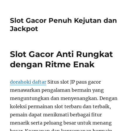
Slot Gacor Penuh Kejutan dan
Jackpot
Slot Gacor Anti Rungkat
dengan Ritme Enak
dorahoki daftar
Situs slot JP paus gacor
menawarkan pengalaman bermain yang
menguntungkan dan menyenangkan. Dengan
koleksi permainan slot terbaru dan terbaik,
pemain dapat menikmati berbagai fitur
menarik serta peluang besar untuk menang