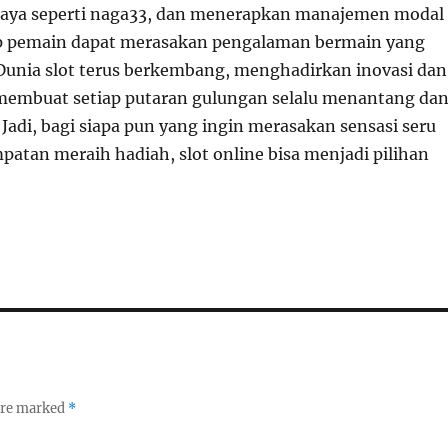
caya seperti naga33, dan menerapkan manajemen modal
ap pemain dapat merasakan pengalaman bermain yang
Dunia slot terus berkembang, menghadirkan inovasi dan
 membuat setiap putaran gulungan selalu menantang da
adi, bagi siapa pun yang ingin merasakan sensasi seru
patan meraih hadiah, slot online bisa menjadi pilihan
 are marked
*