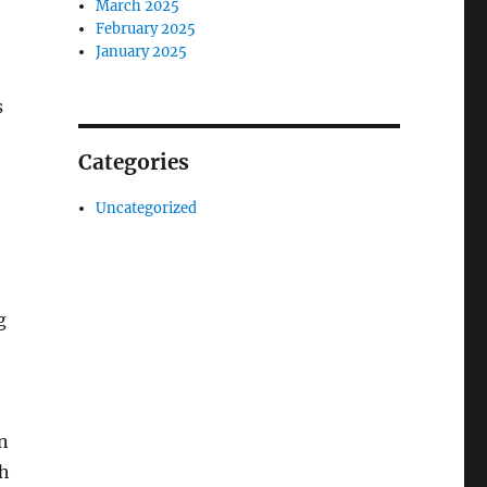
March 2025
February 2025
January 2025
s
Categories
Uncategorized
g
n
h