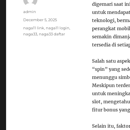
digemari saat i
Author
admin
untuk mendapat
Posted
December 5, 2025
teknologi, berm
on
Tags
naga11 link
,
naga11 login
,
perangkat mobil
naga33
,
naga33 daftar
semakin dimanja
tersedia di seti
Salah satu aspe
“spin” yang se
menunggu simbol
Meskipun terden
untuk meningka
slot, mengetahu
fitur bonus yang
Selain itu, fakt