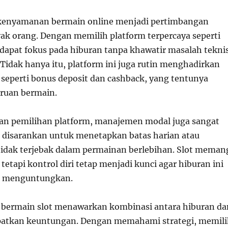
enyamanan bermain online menjadi pertimbangan
ak orang. Dengan memilih platform terpercaya seperti
dapat fokus pada hiburan tanpa khawatir masalah tekni
Tidak hanya itu, platform ini juga rutin menghadirkan
seperti bonus deposit dan cashback, yang tentunya
uan bermain.
 dan pemilihan platform, manajemen modal juga sangat
 disarankan untuk menetapkan batas harian atau
idak terjebak dalam permainan berlebihan. Slot meman
tapi kontrol diri tetap menjadi kunci agar hiburan ini
an menguntungkan.
 bermain slot menawarkan kombinasi antara hiburan da
atkan keuntungan. Dengan memahami strategi, memili