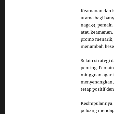
Keamanan dan k
utama bagi bany
naga33, pemain 
atau keamanan. 
promo menarik, 
menambah keser
Selain strategi
penting. Pemain
mingguan agar t
menyenangkan, te
tetap positif d
Kesimpulannya,
peluang mendap