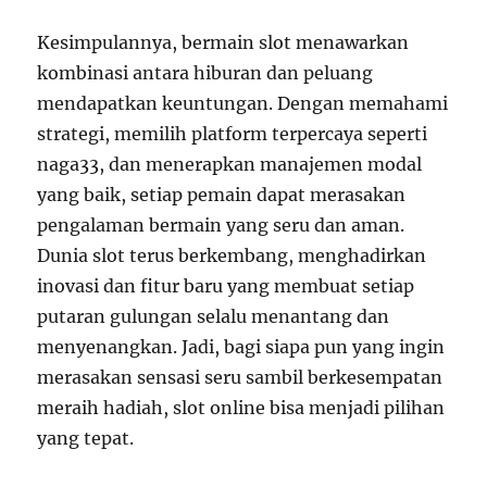
Kesimpulannya, bermain slot menawarkan
kombinasi antara hiburan dan peluang
mendapatkan keuntungan. Dengan memahami
strategi, memilih platform terpercaya seperti
naga33, dan menerapkan manajemen modal
yang baik, setiap pemain dapat merasakan
pengalaman bermain yang seru dan aman.
Dunia slot terus berkembang, menghadirkan
inovasi dan fitur baru yang membuat setiap
putaran gulungan selalu menantang dan
menyenangkan. Jadi, bagi siapa pun yang ingin
merasakan sensasi seru sambil berkesempatan
meraih hadiah, slot online bisa menjadi pilihan
yang tepat.