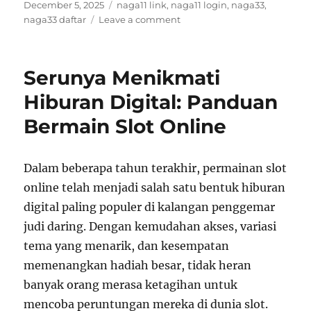
Posted
Tags
December 5, 2025
naga11 link
,
naga11 login
,
naga33
,
on
on
naga33 daftar
Leave a comment
Sensasi
Seru
Bermain
Serunya Menikmati
Slot:
Menangkan
Hiburan Digital: Panduan
Hadiah
Bermain Slot Online
dengan
Strategi
Tepat
Dalam beberapa tahun terakhir, permainan slot
online telah menjadi salah satu bentuk hiburan
digital paling populer di kalangan penggemar
judi daring. Dengan kemudahan akses, variasi
tema yang menarik, dan kesempatan
memenangkan hadiah besar, tidak heran
banyak orang merasa ketagihan untuk
mencoba peruntungan mereka di dunia slot.