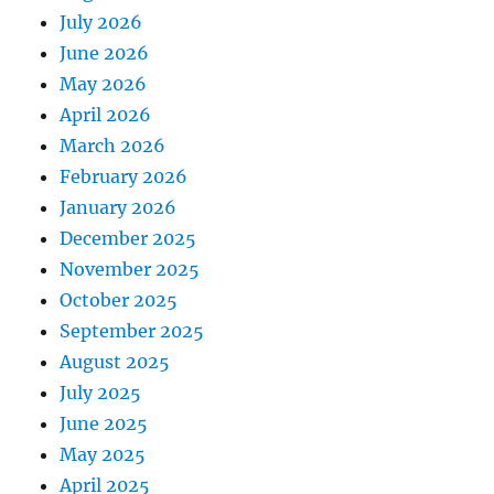
July 2026
June 2026
May 2026
April 2026
March 2026
February 2026
January 2026
December 2025
November 2025
October 2025
September 2025
August 2025
July 2025
June 2025
May 2025
April 2025