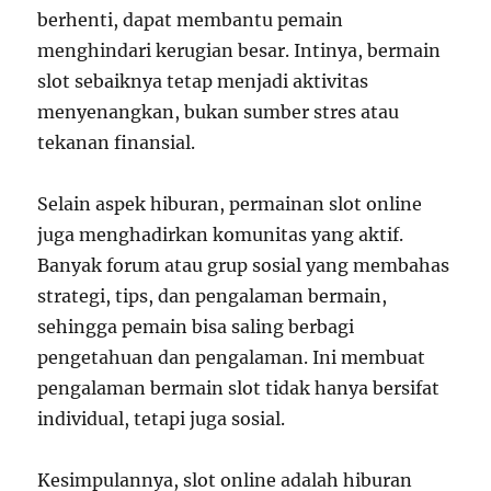
berhenti, dapat membantu pemain
menghindari kerugian besar. Intinya, bermain
slot sebaiknya tetap menjadi aktivitas
menyenangkan, bukan sumber stres atau
tekanan finansial.
Selain aspek hiburan, permainan slot online
juga menghadirkan komunitas yang aktif.
Banyak forum atau grup sosial yang membahas
strategi, tips, dan pengalaman bermain,
sehingga pemain bisa saling berbagi
pengetahuan dan pengalaman. Ini membuat
pengalaman bermain slot tidak hanya bersifat
individual, tetapi juga sosial.
Kesimpulannya, slot online adalah hiburan