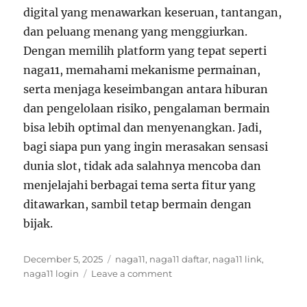
digital yang menawarkan keseruan, tantangan,
dan peluang menang yang menggiurkan.
Dengan memilih platform yang tepat seperti
naga11, memahami mekanisme permainan,
serta menjaga keseimbangan antara hiburan
dan pengelolaan risiko, pengalaman bermain
bisa lebih optimal dan menyenangkan. Jadi,
bagi siapa pun yang ingin merasakan sensasi
dunia slot, tidak ada salahnya mencoba dan
menjelajahi berbagai tema serta fitur yang
ditawarkan, sambil tetap bermain dengan
bijak.
Posted
Tags
December 5, 2025
naga11
,
naga11 daftar
,
naga11 link
,
on
on
naga11 login
Leave a comment
Serunya
Menikmati