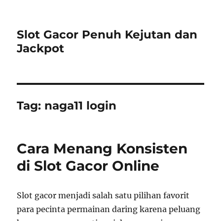
Slot Gacor Penuh Kejutan dan
Jackpot
Tag:
naga11 login
Cara Menang Konsisten
di Slot Gacor Online
Slot gacor menjadi salah satu pilihan favorit
para pecinta permainan daring karena peluang