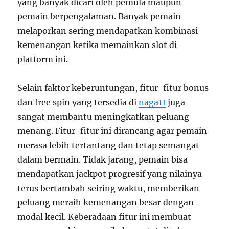
yang banyak dicari oleh pemula maupun
pemain berpengalaman. Banyak pemain
melaporkan sering mendapatkan kombinasi
kemenangan ketika memainkan slot di
platform ini.
Selain faktor keberuntungan, fitur-fitur bonus
dan free spin yang tersedia di
naga11
juga
sangat membantu meningkatkan peluang
menang. Fitur-fitur ini dirancang agar pemain
merasa lebih tertantang dan tetap semangat
dalam bermain. Tidak jarang, pemain bisa
mendapatkan jackpot progresif yang nilainya
terus bertambah seiring waktu, memberikan
peluang meraih kemenangan besar dengan
modal kecil. Keberadaan fitur ini membuat