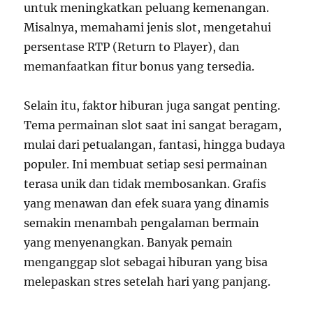
untuk meningkatkan peluang kemenangan.
Misalnya, memahami jenis slot, mengetahui
persentase RTP (Return to Player), dan
memanfaatkan fitur bonus yang tersedia.
Selain itu, faktor hiburan juga sangat penting.
Tema permainan slot saat ini sangat beragam,
mulai dari petualangan, fantasi, hingga budaya
populer. Ini membuat setiap sesi permainan
terasa unik dan tidak membosankan. Grafis
yang menawan dan efek suara yang dinamis
semakin menambah pengalaman bermain
yang menyenangkan. Banyak pemain
menganggap slot sebagai hiburan yang bisa
melepaskan stres setelah hari yang panjang.