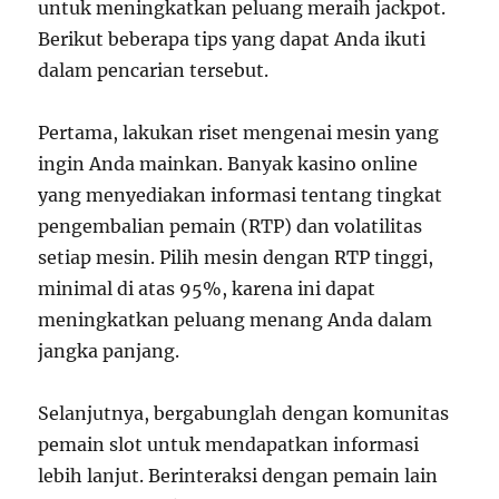
untuk meningkatkan peluang meraih jackpot.
Berikut beberapa tips yang dapat Anda ikuti
dalam pencarian tersebut.
Pertama, lakukan riset mengenai mesin yang
ingin Anda mainkan. Banyak kasino online
yang menyediakan informasi tentang tingkat
pengembalian pemain (RTP) dan volatilitas
setiap mesin. Pilih mesin dengan RTP tinggi,
minimal di atas 95%, karena ini dapat
meningkatkan peluang menang Anda dalam
jangka panjang.
Selanjutnya, bergabunglah dengan komunitas
pemain slot untuk mendapatkan informasi
lebih lanjut. Berinteraksi dengan pemain lain