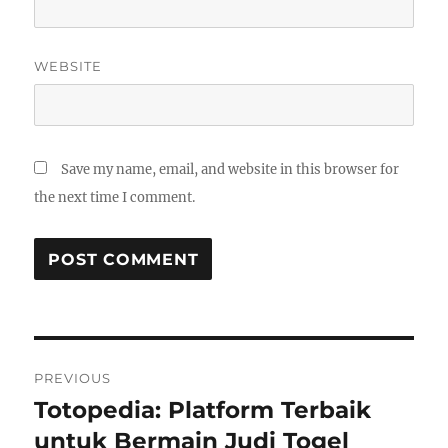
WEBSITE
Save my name, email, and website in this browser for
the next time I comment.
Post
PREVIOUS
navigation
Totopedia: Platform Terbaik
Previous
post:
untuk Bermain Judi Togel