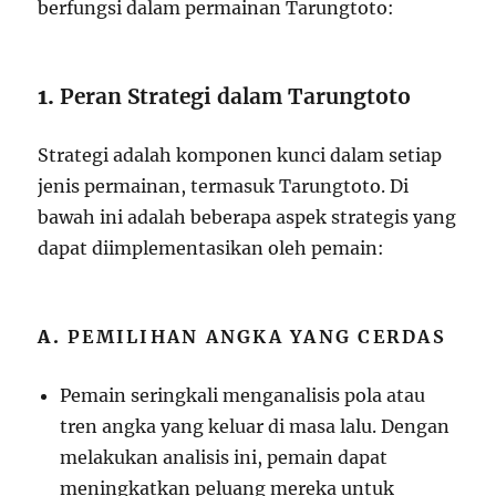
berfungsi dalam permainan Tarungtoto:
1.
Peran Strategi dalam Tarungtoto
Strategi adalah komponen kunci dalam setiap
jenis permainan, termasuk Tarungtoto. Di
bawah ini adalah beberapa aspek strategis yang
dapat diimplementasikan oleh pemain:
A.
PEMILIHAN ANGKA YANG CERDAS
Pemain seringkali menganalisis pola atau
tren angka yang keluar di masa lalu. Dengan
melakukan analisis ini, pemain dapat
meningkatkan peluang mereka untuk