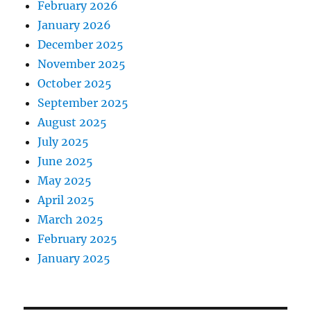
February 2026
January 2026
December 2025
November 2025
October 2025
September 2025
August 2025
July 2025
June 2025
May 2025
April 2025
March 2025
February 2025
January 2025