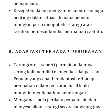
pemain lain.
Kecepatan dalam mengambil keputusan juga
penting dalam situasi di mana pemain
mungkin perlu mengubah strategi atau
taruhan berdasar kondisi permainan saat itu.
B.
ADAPTASI TERHADAP PERUBAHAN
Tarungtoto—seperti permainan lainnya—
sering kali memiliki elemen ketidakpastian.
Pemain yang cepat beradaptasi terhadap
perubahan dalam pola atau hasil lebih
mungkin mendapatkan keuntungan.
Mengamati pola perilaku pemain lain dan
menyesuaikan strategi secara langsung juga