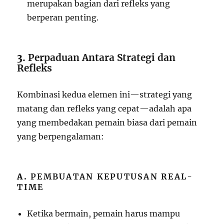
merupakan bagian dari refleks yang
berperan penting.
3.
Perpaduan Antara Strategi dan
Refleks
Kombinasi kedua elemen ini—strategi yang
matang dan refleks yang cepat—adalah apa
yang membedakan pemain biasa dari pemain
yang berpengalaman:
A.
PEMBUATAN KEPUTUSAN REAL-
TIME
Ketika bermain, pemain harus mampu