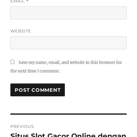
EMAIL
*
WEBSITE
Save my name, email, and website in this browser for
the next time I comment.
Post
PREVIOUS
navigation
Situs Slot Gacor Online dengan
Previous