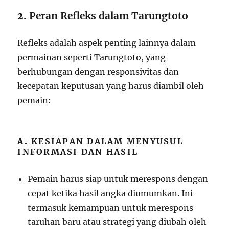
2.
Peran Refleks dalam Tarungtoto
Refleks adalah aspek penting lainnya dalam
permainan seperti Tarungtoto, yang
berhubungan dengan responsivitas dan
kecepatan keputusan yang harus diambil oleh
pemain:
A.
KESIAPAN DALAM MENYUSUL
INFORMASI DAN HASIL
Pemain harus siap untuk merespons dengan
cepat ketika hasil angka diumumkan. Ini
termasuk kemampuan untuk merespons
taruhan baru atau strategi yang diubah oleh