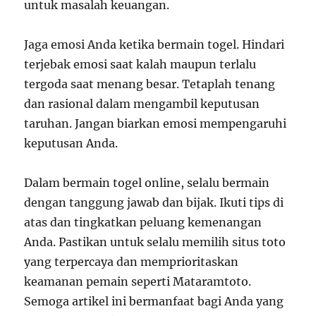
untuk masalah keuangan.
Jaga emosi Anda ketika bermain togel. Hindari
terjebak emosi saat kalah maupun terlalu
tergoda saat menang besar. Tetaplah tenang
dan rasional dalam mengambil keputusan
taruhan. Jangan biarkan emosi mempengaruhi
keputusan Anda.
Dalam bermain togel online, selalu bermain
dengan tanggung jawab dan bijak. Ikuti tips di
atas dan tingkatkan peluang kemenangan
Anda. Pastikan untuk selalu memilih situs toto
yang terpercaya dan memprioritaskan
keamanan pemain seperti Mataramtoto.
Semoga artikel ini bermanfaat bagi Anda yang