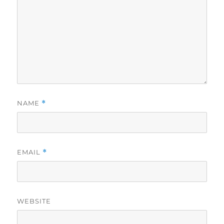
NAME
*
EMAIL
*
WEBSITE