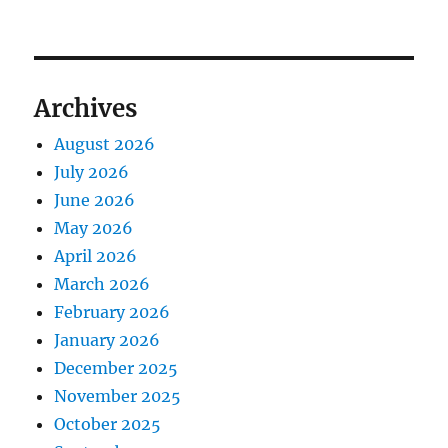
Archives
August 2026
July 2026
June 2026
May 2026
April 2026
March 2026
February 2026
January 2026
December 2025
November 2025
October 2025