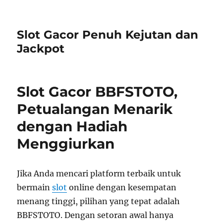
Slot Gacor Penuh Kejutan dan
Jackpot
Slot Gacor BBFSTOTO,
Petualangan Menarik
dengan Hadiah
Menggiurkan
Jika Anda mencari platform terbaik untuk
bermain
slot
online dengan kesempatan
menang tinggi, pilihan yang tepat adalah
BBFSTOTO. Dengan setoran awal hanya