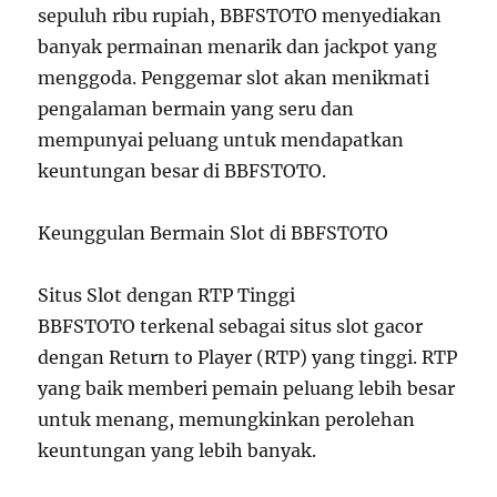
sepuluh ribu rupiah, BBFSTOTO menyediakan
banyak permainan menarik dan jackpot yang
menggoda. Penggemar slot akan menikmati
pengalaman bermain yang seru dan
mempunyai peluang untuk mendapatkan
keuntungan besar di BBFSTOTO.
Keunggulan Bermain Slot di BBFSTOTO
Situs Slot dengan RTP Tinggi
BBFSTOTO terkenal sebagai situs slot gacor
dengan Return to Player (RTP) yang tinggi. RTP
yang baik memberi pemain peluang lebih besar
untuk menang, memungkinkan perolehan
keuntungan yang lebih banyak.