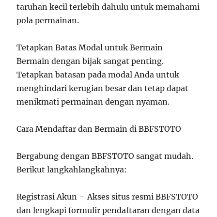
taruhan kecil terlebih dahulu untuk memahami
pola permainan.
Tetapkan Batas Modal untuk Bermain
Bermain dengan bijak sangat penting.
Tetapkan batasan pada modal Anda untuk
menghindari kerugian besar dan tetap dapat
menikmati permainan dengan nyaman.
Cara Mendaftar dan Bermain di BBFSTOTO
Bergabung dengan BBFSTOTO sangat mudah.
Berikut langkahlangkahnya:
Registrasi Akun – Akses situs resmi BBFSTOTO
dan lengkapi formulir pendaftaran dengan data