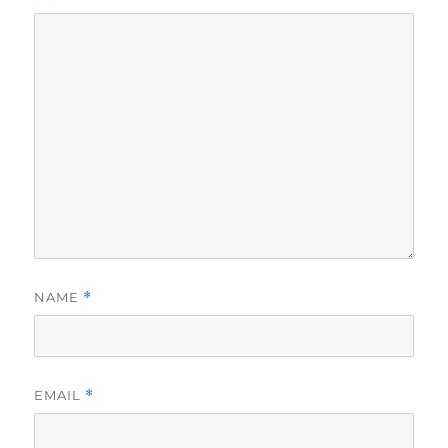
NAME
*
EMAIL
*