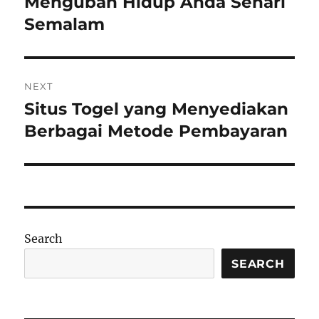
Mengubah Hidup Anda Sehari
Semalam
NEXT
Situs Togel yang Menyediakan
Next
post:
Berbagai Metode Pembayaran
Search
SEARCH