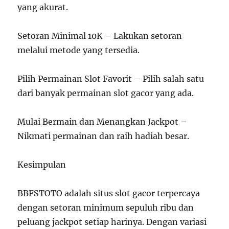
yang akurat.
Setoran Minimal 10K – Lakukan setoran
melalui metode yang tersedia.
Pilih Permainan Slot Favorit – Pilih salah satu
dari banyak permainan slot gacor yang ada.
Mulai Bermain dan Menangkan Jackpot –
Nikmati permainan dan raih hadiah besar.
Kesimpulan
BBFSTOTO adalah situs slot gacor terpercaya
dengan setoran minimum sepuluh ribu dan
peluang jackpot setiap harinya. Dengan variasi