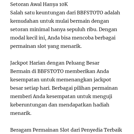
Setoran Awal Hanya 10K
Salah satu keuntungan dari BBFSTOTO adalah
kemudahan untuk mulai bermain dengan
setoran minimal hanya sepuluh ribu. Dengan
modal kecil ini, Anda bisa mencoba berbagai
permainan slot yang menarik.
Jackpot Harian dengan Peluang Besar
Bermain di BBFSTOTO memberikan Anda
kesempatan untuk memenangkan jackpot
besar setiap hari. Berbagai pilihan permainan
memberi Anda kesempatan untuk menguji
keberuntungan dan mendapatkan hadiah
menarik.
Beragam Permainan Slot dari Penyedia Terbaik