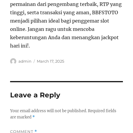
permainan dari pengembang terbaik, RTP yang
tinggi, serta transaksi yang aman, BBFSTOTO
menjadi pilihan ideal bagi penggemar slot
online. Jangan ragu untuk mencoba
keberuntungan Anda dan menangkan jackpot
hari ini!.
Author
Posted
admin
March 17, 2025
on
Leave a Reply
Your email address will not be published.
Required fields
are marked
*
COMMENT
*