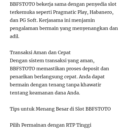
BBFSTOTO bekerja sama dengan penyedia slot
terkemuka seperti Pragmatic Play, Habanero,
dan PG Soft. Kerjasama ini menjamin
pengalaman bermain yang menyenangkan dan
adil.
Transaksi Aman dan Cepat
Dengan sistem transaksi yang aman,
BBFSTOTO memastikan proses deposit dan
penarikan berlangsung cepat. Anda dapat
bermain dengan tenang tanpa khawatir
tentang keamanan dana Anda.
Tips untuk Menang Besar di Slot BBFSTOTO
Pilih Permainan dengan RTP Tinggi