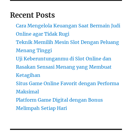
Recent Posts
Cara Mengelola Keuangan Saat Bermain Judi
Online agar Tidak Rugi
Teknik Memilih Mesin Slot Dengan Peluang
Menang Tinggi
Uji Keberuntunganmu di Slot Online dan
Rasakan Sensasi Menang yang Membuat
Ketagihan
Situs Game Online Favorit dengan Performa
Maksimal
Platform Game Digital dengan Bonus
Melimpah Setiap Hari