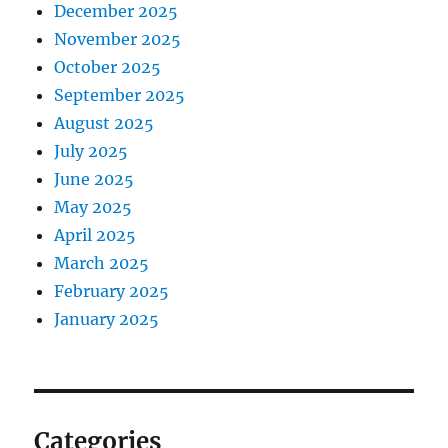
December 2025
November 2025
October 2025
September 2025
August 2025
July 2025
June 2025
May 2025
April 2025
March 2025
February 2025
January 2025
Categories