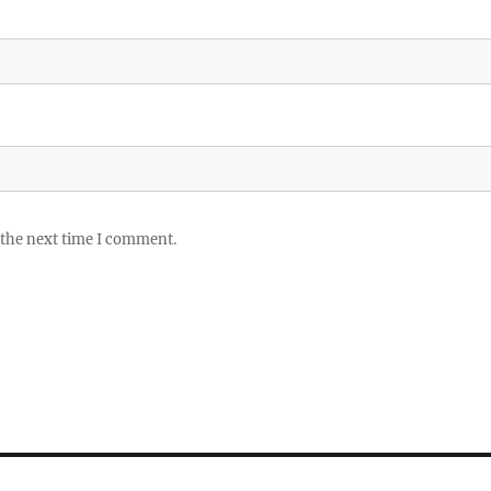
 the next time I comment.