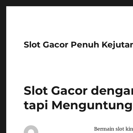
Slot Gacor Penuh Kejuta
Slot Gacor deng
tapi Menguntun
Bermain slot k