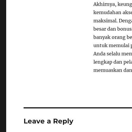
Akhirnya, keungg
kemudahan akse
maksimal. Denga
besar dan bonus
banyak orang be
untuk memulai 
Anda selalu memi
lengkap dan pel
memuaskan dan 
Leave a Reply