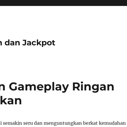
n dan Jackpot
an Gameplay Ringan
gkan
ini semakin seru dan menguntungkan berkat kemudahan