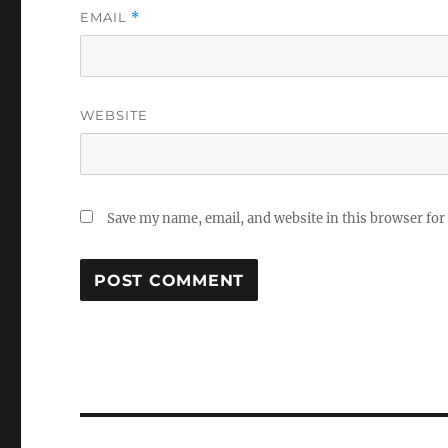
EMAIL
*
WEBSITE
Save my name, email, and website in this browser for
Post