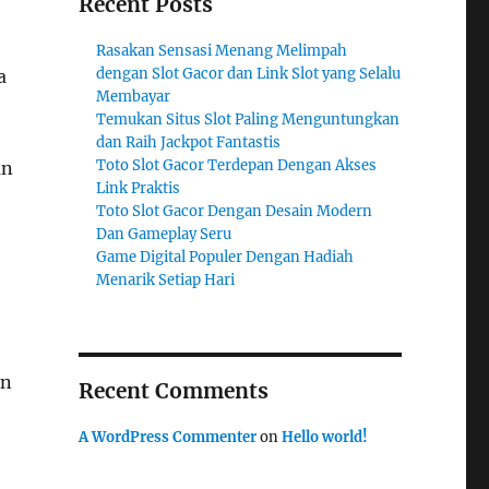
Recent Posts
Rasakan Sensasi Menang Melimpah
dengan Slot Gacor dan Link Slot yang Selalu
a
Membayar
Temukan Situs Slot Paling Menguntungkan
dan Raih Jackpot Fantastis
Toto Slot Gacor Terdepan Dengan Akses
an
Link Praktis
Toto Slot Gacor Dengan Desain Modern
Dan Gameplay Seru
Game Digital Populer Dengan Hadiah
Menarik Setiap Hari
an
Recent Comments
A WordPress Commenter
on
Hello world!