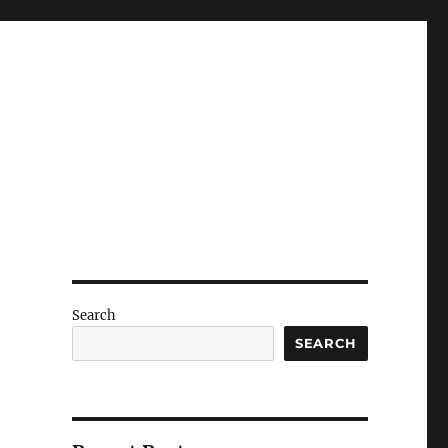
Search
SEARCH