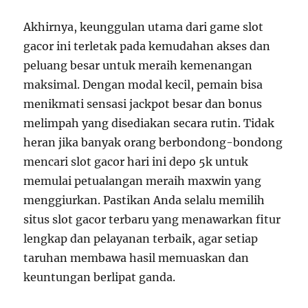
Akhirnya, keunggulan utama dari game slot
gacor ini terletak pada kemudahan akses dan
peluang besar untuk meraih kemenangan
maksimal. Dengan modal kecil, pemain bisa
menikmati sensasi jackpot besar dan bonus
melimpah yang disediakan secara rutin. Tidak
heran jika banyak orang berbondong-bondong
mencari slot gacor hari ini depo 5k untuk
memulai petualangan meraih maxwin yang
menggiurkan. Pastikan Anda selalu memilih
situs slot gacor terbaru yang menawarkan fitur
lengkap dan pelayanan terbaik, agar setiap
taruhan membawa hasil memuaskan dan
keuntungan berlipat ganda.