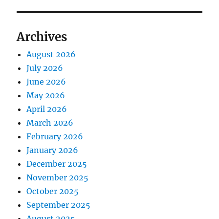
Archives
August 2026
July 2026
June 2026
May 2026
April 2026
March 2026
February 2026
January 2026
December 2025
November 2025
October 2025
September 2025
August 2025