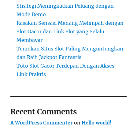
Strategi Meningkatkan Peluang dengan
Mode Demo
Rasakan Sensasi Menang Melimpah dengan
Slot Gacor dan Link Slot yang Selalu
Membayar
Temukan Situs Slot Paling Menguntungkan
dan Raih Jackpot Fantastis
Toto Slot Gacor Terdepan Dengan Akses
Link Praktis
Recent Comments
A WordPress Commenter
on
Hello world!