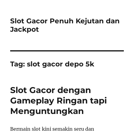
Slot Gacor Penuh Kejutan dan
Jackpot
Tag:
slot gacor depo 5k
Slot Gacor dengan
Gameplay Ringan tapi
Menguntungkan
Bermain slot kini semakin seru dan