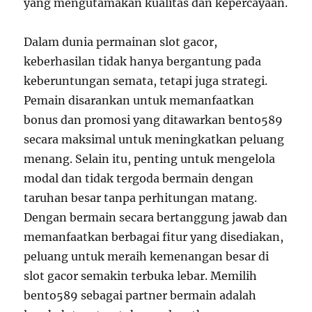
yang mengutamakan kualitas dan kepercayaan.
Dalam dunia permainan slot gacor,
keberhasilan tidak hanya bergantung pada
keberuntungan semata, tetapi juga strategi.
Pemain disarankan untuk memanfaatkan
bonus dan promosi yang ditawarkan bento589
secara maksimal untuk meningkatkan peluang
menang. Selain itu, penting untuk mengelola
modal dan tidak tergoda bermain dengan
taruhan besar tanpa perhitungan matang.
Dengan bermain secara bertanggung jawab dan
memanfaatkan berbagai fitur yang disediakan,
peluang untuk meraih kemenangan besar di
slot gacor semakin terbuka lebar. Memilih
bento589 sebagai partner bermain adalah