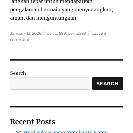
langkah tepat untuk mendapatkan
pengalaman bermain yang menyenangkan,
aman, dan menguntungkan.
Posted
Tags
January 13, 2026
bento 589
,
bento589
Leave a
on
on
comment
Slot
Gacor
dengan
Pola
Main
Search
Paling
Efektif
SEARCH
Recent Posts
Strategi Sukses yang Membantu Kamu