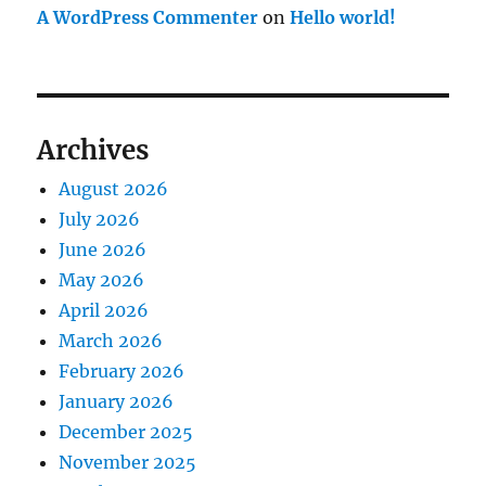
A WordPress Commenter
on
Hello world!
Archives
August 2026
July 2026
June 2026
May 2026
April 2026
March 2026
February 2026
January 2026
December 2025
November 2025