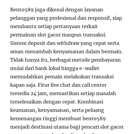
Bento589 juga dikenal dengan layanan
pelanggan yang profesional dan responsif, siap
membantu setiap pertanyaan terkait
permainan slot gacor maupun transaksi.
Sistem deposit dan withdraw yang cepat serta
aman menambah kenyamanan dalam bermain.
Tidak hanya itu, berbagai metode pembayaran
mulai dari bank lokal hingga e-wallet
memudahkan pemain melakukan transaksi
kapan saja. Fitur live chat dan call center
tersedia 24 jam, memastikan setiap masalah
terselesaikan dengan cepat. Kombinasi
keamanan, kenyamanan, serta peluang
kemenangan tinggi membuat bento589
menjadi destinasi utama bagi pencari slot gacor