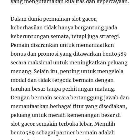
yang mengutamakan kualitas dan kepercayaan.
Dalam dunia permainan slot gacor,
keberhasilan tidak hanya bergantung pada
keberuntungan semata, tetapi juga strategi.
Pemain disarankan untuk memanfaatkan
bonus dan promosi yang ditawarkan bento589
secara maksimal untuk meningkatkan peluang
menang. Selain itu, penting untuk mengelola
modal dan tidak tergoda bermain dengan
taruhan besar tanpa perhitungan matang.
Dengan bermain secara bertanggung jawab dan
memanfaatkan berbagai fitur yang disediakan,
peluang untuk meraih kemenangan besar di
slot gacor semakin terbuka lebar. Memilih
bento589 sebagai partner bermain adalah