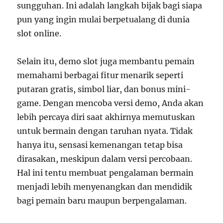
sungguhan. Ini adalah langkah bijak bagi siapa
pun yang ingin mulai berpetualang di dunia
slot online.
Selain itu, demo slot juga membantu pemain
memahami berbagai fitur menarik seperti
putaran gratis, simbol liar, dan bonus mini-
game. Dengan mencoba versi demo, Anda akan
lebih percaya diri saat akhirnya memutuskan
untuk bermain dengan taruhan nyata. Tidak
hanya itu, sensasi kemenangan tetap bisa
dirasakan, meskipun dalam versi percobaan.
Hal ini tentu membuat pengalaman bermain
menjadi lebih menyenangkan dan mendidik
bagi pemain baru maupun berpengalaman.