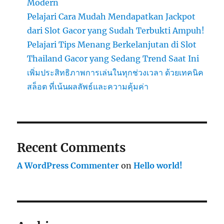
Modern
Pelajari Cara Mudah Mendapatkan Jackpot
dari Slot Gacor yang Sudah Terbukti Ampuh!
Pelajari Tips Menang Berkelanjutan di Slot
Thailand Gacor yang Sedang Trend Saat Ini
เพิ่มประสิทธิภาพการเล่นในทุกช่วงเวลา ด้วยเทคนิค
สล็อต ที่เน้นผลลัพธ์และความคุ้มค่า
Recent Comments
A WordPress Commenter
on
Hello world!