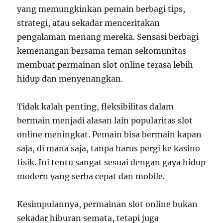
yang memungkinkan pemain berbagi tips,
strategi, atau sekadar menceritakan
pengalaman menang mereka. Sensasi berbagi
kemenangan bersama teman sekomunitas
membuat permainan slot online terasa lebih
hidup dan menyenangkan.
Tidak kalah penting, fleksibilitas dalam
bermain menjadi alasan lain popularitas slot
online meningkat. Pemain bisa bermain kapan
saja, di mana saja, tanpa harus pergi ke kasino
fisik. Ini tentu sangat sesuai dengan gaya hidup
modern yang serba cepat dan mobile.
Kesimpulannya, permainan slot online bukan
sekadar hiburan semata, tetapi juga