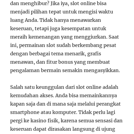
dan menghibur? Jika iya, slot online bisa
menjadi pilihan tepat untuk mengisi waktu
luang Anda. Tidak hanya menawarkan
keseruan, tetapi juga kesempatan untuk
meraih kemenangan yang menggiurkan. Saat
ini, permainan slot sudah berkembang pesat
dengan berbagai tema menarik, grafis
menawan, dan fitur bonus yang membuat
pengalaman bermain semakin mengasyikkan.
Salah satu keunggulan dari slot online adalah
kemudahan akses. Anda bisa memainkannya
kapan saja dan di mana saja melalui perangkat
smartphone atau komputer. Tidak perlu lagi
pergi ke kasino fisik, karena semua sensasi dan
keseruan dapat dirasakan langsung di ujung