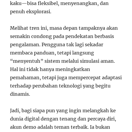
kaku—bisa fleksibel, menyenangkan, dan
penuh eksplorasi.
Melihat tren ini, masa depan tampaknya akan
semakin condong pada pendekatan berbasis
pengalaman. Pengguna tak lagi sekadar
membaca panduan, tetapi langsung
“menyentuh” sistem melalui simulasi aman.
Hal ini tidak hanya meningkatkan
pemahaman, tetapi juga mempercepat adaptasi
terhadap perubahan teknologi yang begitu
dinamis.
Jadi, bagi siapa pun yang ingin melangkah ke
dunia digital dengan tenang dan percaya diri,
akun demo adalah teman terbaik. Ia bukan