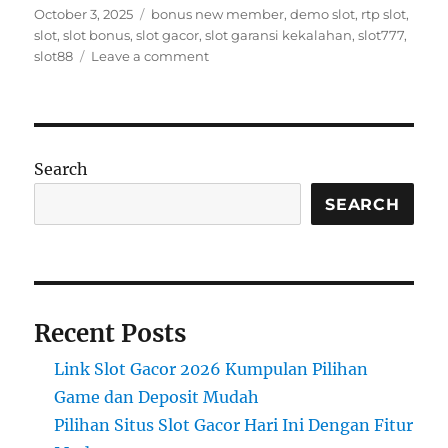
Posted
Tags
October 3, 2025
bonus new member
,
demo slot
,
rtp slot
,
on
slot
,
slot bonus
,
slot gacor
,
slot garansi kekalahan
,
slot777
,
on
slot88
Leave a comment
Raih
Sensasi
Main
di
Dunia
Search
Digital
dengan
SEARCH
Kejutan
Awal
yang
Bikin
Betah
Recent Posts
Link Slot Gacor 2026 Kumpulan Pilihan
Game dan Deposit Mudah
Pilihan Situs Slot Gacor Hari Ini Dengan Fitur