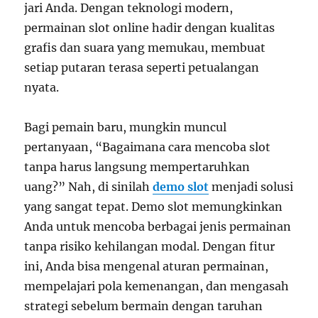
jari Anda. Dengan teknologi modern,
permainan slot online hadir dengan kualitas
grafis dan suara yang memukau, membuat
setiap putaran terasa seperti petualangan
nyata.
Bagi pemain baru, mungkin muncul
pertanyaan, “Bagaimana cara mencoba slot
tanpa harus langsung mempertaruhkan
uang?” Nah, di sinilah
demo slot
menjadi solusi
yang sangat tepat. Demo slot memungkinkan
Anda untuk mencoba berbagai jenis permainan
tanpa risiko kehilangan modal. Dengan fitur
ini, Anda bisa mengenal aturan permainan,
mempelajari pola kemenangan, dan mengasah
strategi sebelum bermain dengan taruhan