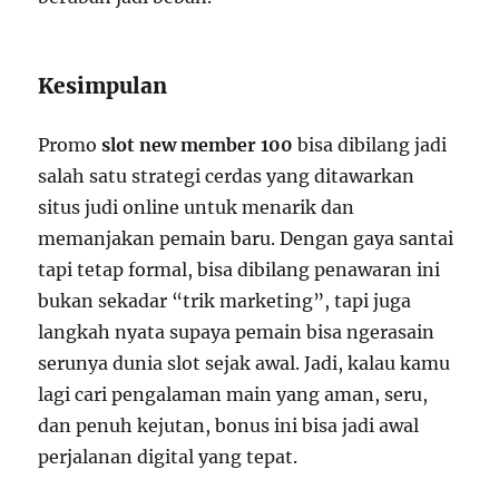
Kesimpulan
Promo
slot new member 100
bisa dibilang jadi
salah satu strategi cerdas yang ditawarkan
situs judi online untuk menarik dan
memanjakan pemain baru. Dengan gaya santai
tapi tetap formal, bisa dibilang penawaran ini
bukan sekadar “trik marketing”, tapi juga
langkah nyata supaya pemain bisa ngerasain
serunya dunia slot sejak awal. Jadi, kalau kamu
lagi cari pengalaman main yang aman, seru,
dan penuh kejutan, bonus ini bisa jadi awal
perjalanan digital yang tepat.