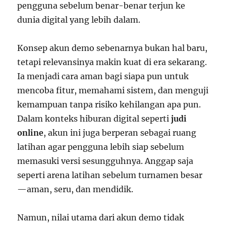
pengguna sebelum benar-benar terjun ke
dunia digital yang lebih dalam.
Konsep akun demo sebenarnya bukan hal baru,
tetapi relevansinya makin kuat di era sekarang.
Ia menjadi cara aman bagi siapa pun untuk
mencoba fitur, memahami sistem, dan menguji
kemampuan tanpa risiko kehilangan apa pun.
Dalam konteks hiburan digital seperti
judi
online
, akun ini juga berperan sebagai ruang
latihan agar pengguna lebih siap sebelum
memasuki versi sesungguhnya. Anggap saja
seperti arena latihan sebelum turnamen besar
—aman, seru, dan mendidik.
Namun, nilai utama dari akun demo tidak