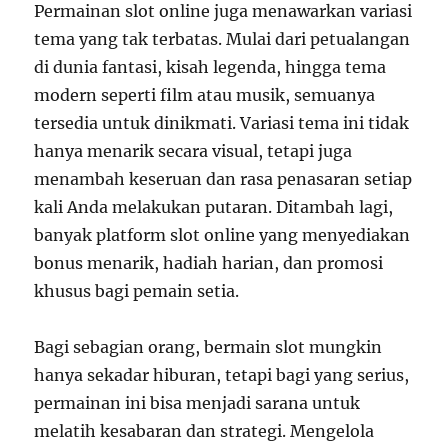
Permainan slot online juga menawarkan variasi
tema yang tak terbatas. Mulai dari petualangan
di dunia fantasi, kisah legenda, hingga tema
modern seperti film atau musik, semuanya
tersedia untuk dinikmati. Variasi tema ini tidak
hanya menarik secara visual, tetapi juga
menambah keseruan dan rasa penasaran setiap
kali Anda melakukan putaran. Ditambah lagi,
banyak platform slot online yang menyediakan
bonus menarik, hadiah harian, dan promosi
khusus bagi pemain setia.
Bagi sebagian orang, bermain slot mungkin
hanya sekadar hiburan, tetapi bagi yang serius,
permainan ini bisa menjadi sarana untuk
melatih kesabaran dan strategi. Mengelola