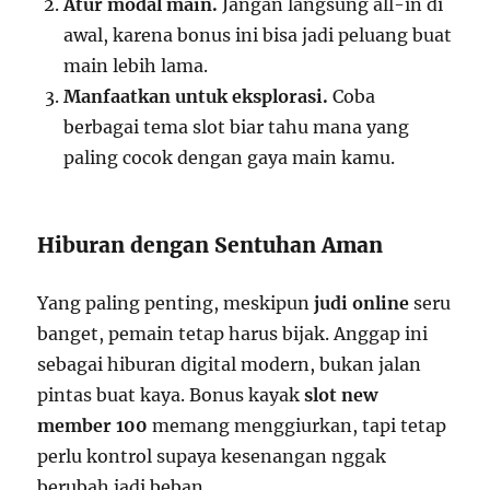
Atur modal main.
Jangan langsung all-in di
awal, karena bonus ini bisa jadi peluang buat
main lebih lama.
Manfaatkan untuk eksplorasi.
Coba
berbagai tema slot biar tahu mana yang
paling cocok dengan gaya main kamu.
Hiburan dengan Sentuhan Aman
Yang paling penting, meskipun
judi online
seru
banget, pemain tetap harus bijak. Anggap ini
sebagai hiburan digital modern, bukan jalan
pintas buat kaya. Bonus kayak
slot new
member 100
memang menggiurkan, tapi tetap
perlu kontrol supaya kesenangan nggak
berubah jadi beban.