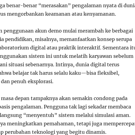
 juga benar-benar “merasakan” pengalaman nyata di duni
harus mengorbankan keamanan atau kenyamanan.
en penggunaan akun demo mulai merambah ke berbagai
nia pendidikan, misalnya, memanfaatkan konsep serupa
aboratorium digital atau praktik interaktif. Sementara it
enggunakan sistem ini untuk melatih karyawan sebelum
 situasi sebenarnya. Intinya, dunia digital terus
wa belajar tak harus selalu kaku—bisa fleksibel,
dan penuh eksplorasi.
i, masa depan tampaknya akan semakin condong pada
asis pengalaman. Pengguna tak lagi sekadar membaca
 langsung “menyentuh” sistem melalui simulasi aman.
anya meningkatkan pemahaman, tetapi juga mempercepa
ap perubahan teknologi yang begitu dinamis.