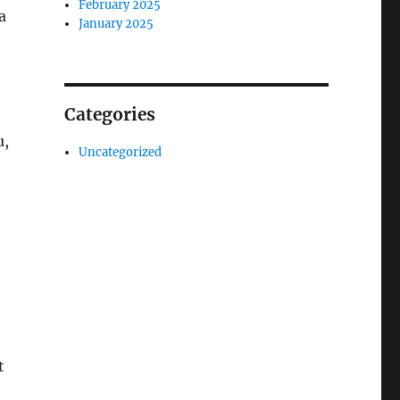
February 2025
a
January 2025
Categories
u,
Uncategorized
t