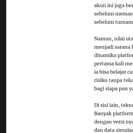
akun ini juga be
sebelum memasuk
sebelum turnam
Namun, nilai ut
menjadi sarana 
dinamika platfo
pertama kali me
ia bisa belajar
risiko tanpa tek
bagi siapa pun y
Di sisi lain, t
Banyak platform
dengan versi nya
dan data simula