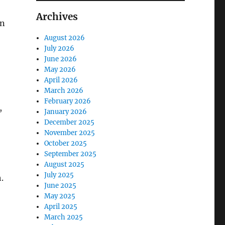
Archives
an
August 2026
July 2026
June 2026
May 2026
April 2026
March 2026
February 2026
,
January 2026
December 2025
November 2025
October 2025
September 2025
August 2025
July 2025
.
June 2025
May 2025
April 2025
March 2025