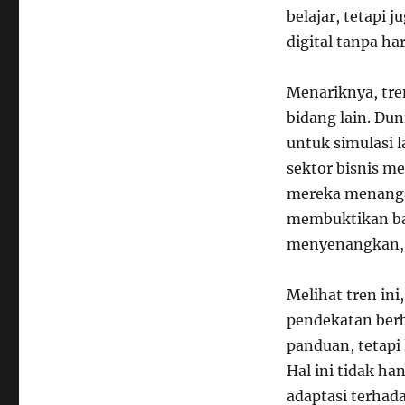
belajar, tetapi
digital tanpa 
Menariknya, tr
bidang lain. Du
untuk simulasi l
sektor bisnis m
mereka menangani
membuktikan bah
menyenangkan, 
Melihat tren in
pendekatan berb
panduan, tetapi
Hal ini tidak h
adaptasi terhad