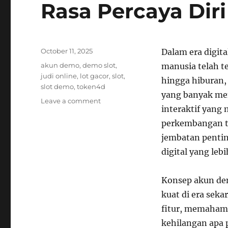
Rasa Percaya Diri
Posted
October 11, 2025
Dalam era digita
on
Tags
akun demo
,
demo slot
,
manusia telah t
judi online
,
lot gacor
,
slot
,
hingga hiburan, 
slot demo
,
token4d
yang banyak men
on
Leave a comment
interaktif yang
Melangkah
ke
perkembangan t
Dunia
jembatan pentin
Digital
digital yang leb
dengan
Rasa
Percaya
Konsep akun dem
Diri
kuat di era sek
fitur, memahami
kehilangan apa 